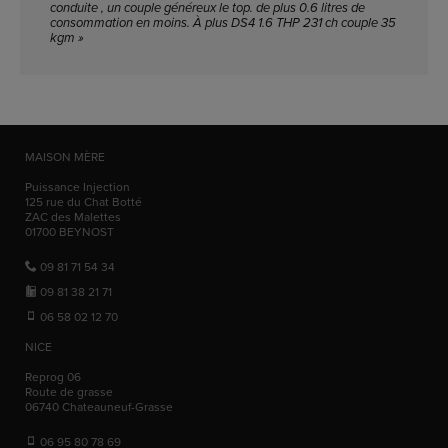
conduite , un couple généreux le top. de plus 0.6 litres de
consommation en moins. À plus DS4 1.6 THP 231 ch couple 35
kgm »
MAISON MÈRE
Puissance Injection
125 rue du Chat Botté
ZAC des Malettes
01700
BEYNOST
09 81 71 54 34
09 81 38 21 71
06 58 02 12 70
NICE
Reprog 06
Route de grasse
06740
Chateauneuf-Grasse
06 95 80 78 69