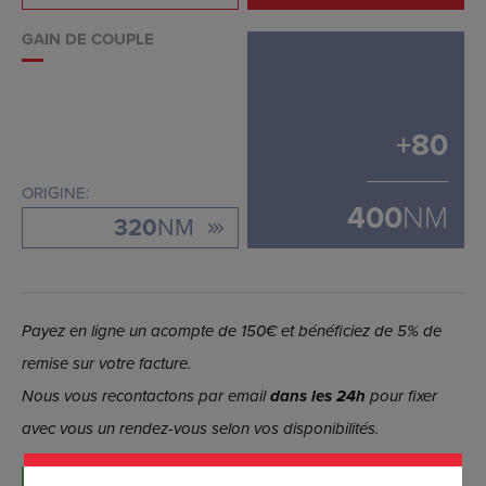
GAIN DE COUPLE
+
80
ORIGINE:
400
NM
320
NM
Payez en ligne un acompte de 150€ et bénéficiez de 5% de
remise sur votre facture.
Nous vous recontactons par email
dans les 24h
pour fixer
avec vous un rendez-vous selon vos disponibilités.