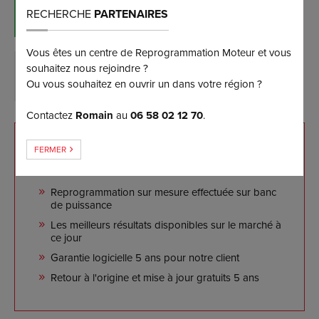
RÉSERVER MAINTENANT
RECHERCHE
PARTENAIRES
(et bénéficiez d’une remise de 5%)
Vous êtes un centre de Reprogrammation Moteur et vous
souhaitez nous rejoindre ?
DEMANDER PLUS D’INFORMATIONS
Ou vous souhaitez en ouvrir un dans votre région ?
Contactez
Romain
au
06 58 02 12 70
.
NOS ENGAGEMENTS
FERMER
Reprogrammation sur mesure effectuée sur banc
de puissance
Les meilleurs résultats disponibles sur le marché à
ce jour
Garantie logicielle 5 ans pour notre client
Retour à l'origine et mise à jour gratuits 5 ans