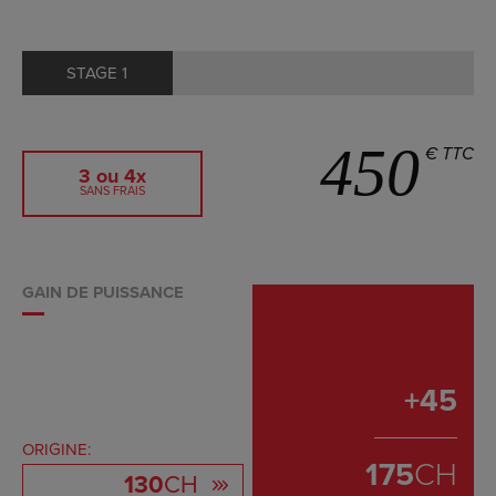
STAGE 1
450
€ TTC
3 ou 4x
SANS FRAIS
GAIN DE PUISSANCE
+
45
ORIGINE:
175
CH
130
CH