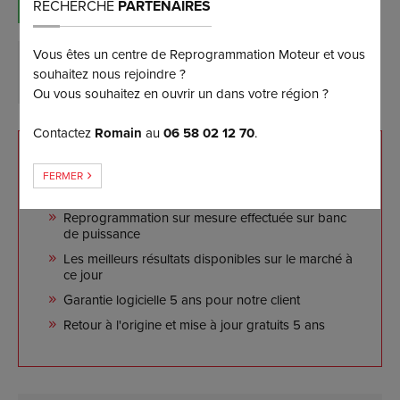
(et bénéficiez d’une remise de 5%)
RECHERCHE
PARTENAIRES
Vous êtes un centre de Reprogrammation Moteur et vous
DEMANDER PLUS D’INFORMATIONS
souhaitez nous rejoindre ?
Ou vous souhaitez en ouvrir un dans votre région ?
Contactez
Romain
au
06 58 02 12 70
.
NOS ENGAGEMENTS
FERMER
Reprogrammation sur mesure effectuée sur banc
de puissance
Les meilleurs résultats disponibles sur le marché à
ce jour
Garantie logicielle 5 ans pour notre client
Retour à l'origine et mise à jour gratuits 5 ans