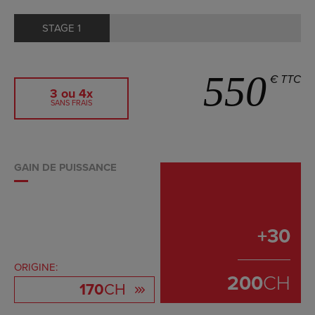
STAGE 1
550
€ TTC
3 ou 4x
SANS FRAIS
GAIN DE PUISSANCE
+
30
ORIGINE:
200
CH
170
CH