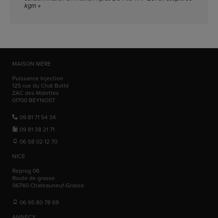
kgm »
MAISON MÈRE
Puissance Injection
125 rue du Chat Botté
ZAC des Malettes
01700
BEYNOST
09 81 71 54 34
09 81 38 21 71
06 58 02 12 70
NICE
Reprog 06
Route de grasse
06740
Chateauneuf-Grasse
06 95 80 78 69
ANNECY