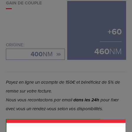
GAIN DE COUPLE
+
60
ORIGINE:
460
NM
400
NM
Payez en ligne un acompte de 150€ et bénéficiez de 5% de
remise sur votre facture.
Nous vous recontactons par email
dans les 24h
pour fixer
avec vous un rendez-vous selon vos disponibilités.
RÉSERVER MAINTENANT