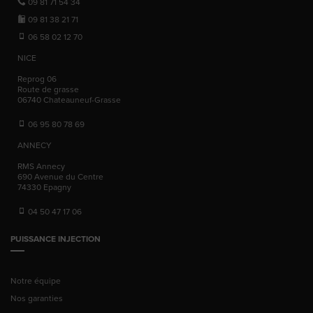
09 81 71 54 34
09 81 38 21 71
06 58 02 12 70
NICE
Reprog 06
Route de grasse
06740
Chateauneuf-Grasse
06 95 80 78 69
ANNECY
RMS Annecy
690 Avenue du Centre
74330
Epagny
04 50 47 17 06
PUISSANCE INJECTION
Notre équipe
Nos garanties