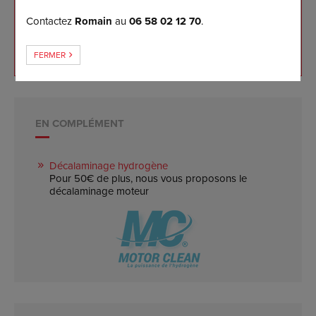
ce jour
Contactez
Romain
au
06 58 02 12 70
.
Garantie logicielle 5 ans pour notre client
Retour à l'origine et mise à jour gratuits 5 ans
FERMER
EN COMPLÉMENT
Décalaminage hydrogène
Pour 50€ de plus, nous vous proposons le
décalaminage moteur