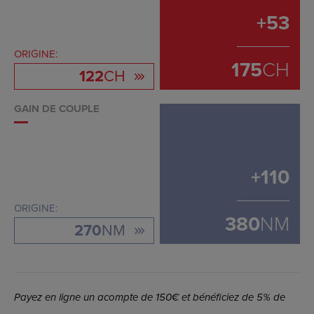
+
53
ORIGINE:
175
CH
122
CH
GAIN DE COUPLE
+
110
ORIGINE:
380
NM
270
NM
Payez en ligne un acompte de 150€ et bénéficiez de 5% de