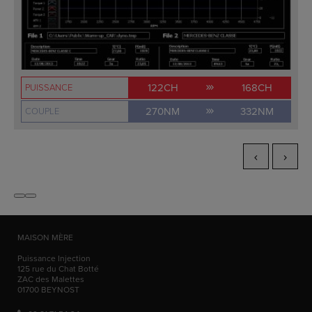
122CH
168CH
PUISSANCE
270NM
332NM
COUPLE
MAISON MÈRE
Puissance Injection
125 rue du Chat Botté
ZAC des Malettes
01700
BEYNOST