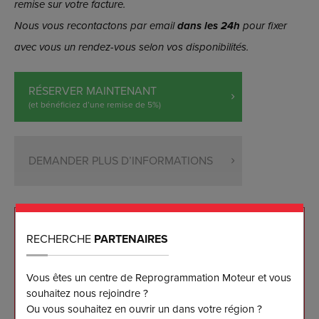
remise sur votre facture.
Nous vous recontactons par email
dans les 24h
pour fixer
avec vous un rendez-vous selon vos disponibilités.
RÉSERVER MAINTENANT
(et bénéficiez d’une remise de 5%)
DEMANDER PLUS D’INFORMATIONS
NOS ENGAGEMENTS
RECHERCHE
PARTENAIRES
Reprogrammation sur mesure effectuée sur banc
Vous êtes un centre de Reprogrammation Moteur et vous
de puissance
souhaitez nous rejoindre ?
Ou vous souhaitez en ouvrir un dans votre région ?
Les meilleurs résultats disponibles sur le marché à