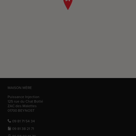
MAISON MÈRE
Puissance Injection
125 rue du Chat Botté
ZAC des Malettes
01700
BEYNOST
09 81 71 54 34
09 81 38 21 71