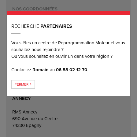
NOS COORDONNÉES
RECHERCHE
PARTENAIRES
LYON (SIÈGE)
NICE
Puissance Injection
Reprog 06
Vous êtes un centre de Reprogrammation Moteur et vous
125 rue du Chat Botté
Route de grasse
souhaitez nous rejoindre ?
01700 Beynost
06740 Chateauneuf-
Ou vous souhaitez en ouvrir un dans votre région ?
Grasse
09 81 71 54 34
Contactez
Romain
au
06 58 02 12 70
.
06 95 80 78 69
09 81 38 21 71
FERMER
06 58 02 12 70
ANNECY
RMS Annecy
690 Avenue du Centre
74330 Epagny