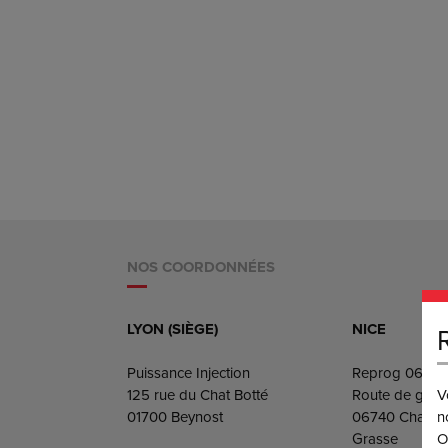
NOS COORDONNÉES
LYON (SIÈGE)
NICE
Puissance Injection
Reprog 06
V
125 rue du Chat Botté
Route de gras
n
01700 Beynost
06740 Chatea
O
Grasse