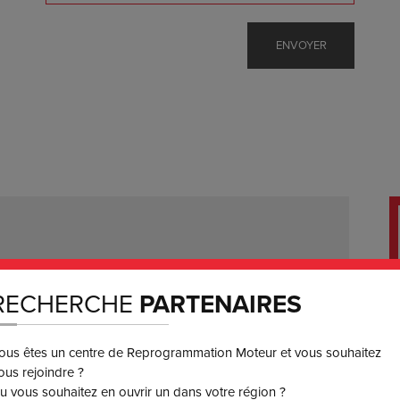
ANNECY
RECHERCHE
PARTENAIRES
RMS Annecy
ous êtes un centre de Reprogrammation Moteur et vous souhaitez
se
690 Avenue du Centre
ous rejoindre ?
uneuf-
74330 Epagny
u vous souhaitez en ouvrir un dans votre région ?