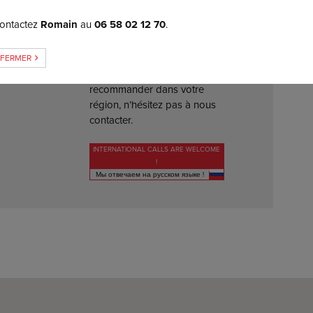
04 50 47 17 06
ontactez
Romain
au
06 58 02 12 70
.
8 69
Trop loin de chez nous ?
Nous avons surement un
FERMER
partenaire à vous
recommander dans votre
région, n’hésitez pas à nous
contacter.
INTERNATIONAL CALLS ARE WELCOME
!
Мы отвечаем на русском языке !