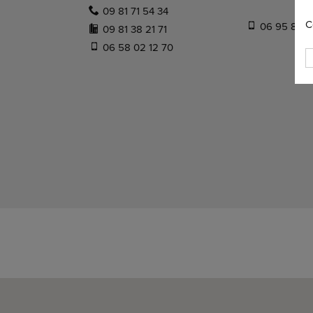
09 81 71 54 34
C
06 95 80 7
09 81 38 21 71
06 58 02 12 70