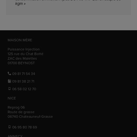
kgm »
MAISON MÈRE
Puissance Injection
125 rue du Chat Botté
ZAC des Malettes
01700
BEYNOST
09 81 71 54 34
09 81 38 21 71
06 58 02 12 70
NICE
Reprog 06
Route de grasse
06740
Chateauneuf-Grasse
06 95 80 78 69
ANNECY