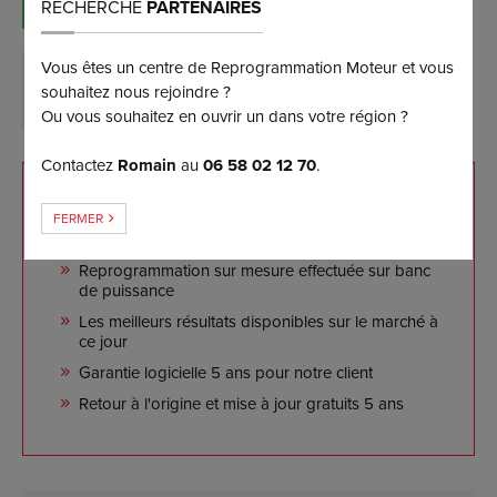
(et bénéficiez d’une remise de 5%)
RECHERCHE
PARTENAIRES
Vous êtes un centre de Reprogrammation Moteur et vous
DEMANDER PLUS D’INFORMATIONS
souhaitez nous rejoindre ?
Ou vous souhaitez en ouvrir un dans votre région ?
Contactez
Romain
au
06 58 02 12 70
.
NOS ENGAGEMENTS
FERMER
Reprogrammation sur mesure effectuée sur banc
de puissance
Les meilleurs résultats disponibles sur le marché à
ce jour
Garantie logicielle 5 ans pour notre client
Retour à l'origine et mise à jour gratuits 5 ans