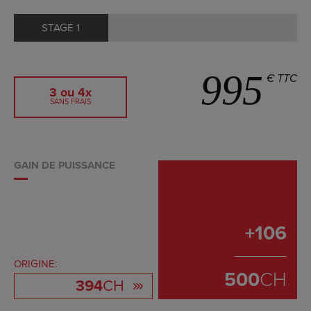
STAGE 1
995
€ TTC
3 ou 4x
SANS FRAIS
GAIN DE PUISSANCE
+
106
ORIGINE:
500
CH
394
CH