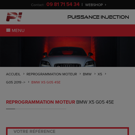
09 81 71 54 34
Contact :
WEBSHOP
Puissance Injection
MENU
ACCUEIL
REPROGRAMMATION MOTEUR
BMW
X5
G05 2019 ->
BMW X5 G05 45E
REPROGRAMMATION MOTEUR
BMW X5 G05 45E
VOTRE RÉFÉRENCE