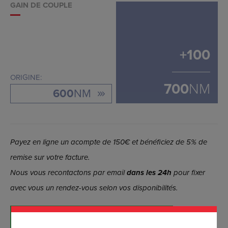
GAIN DE COUPLE
+
100
ORIGINE:
700
NM
600
NM
Payez en ligne un acompte de 150€ et bénéficiez de 5% de
remise sur votre facture.
Nous vous recontactons par email
dans les 24h
pour fixer
avec vous un rendez-vous selon vos disponibilités.
RÉSERVER MAINTENANT