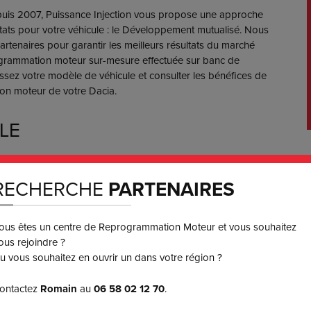
puis 2007, Puissance Injection vous propose une approche
ltats pour votre véhicule : le Développement mutualisé. Nous
artenaires pour garantir les meilleurs résultats du marché
grammation moteur sur-mesure effectuée sur banc de
issez votre modèle de véhicule et consulter les bénéfices de
on moteur de votre Dacia.
LE
RECHERCHE
PARTENAIRES
ous êtes un centre de Reprogrammation Moteur et vous souhaitez
ous rejoindre ?
u vous souhaitez en ouvrir un dans votre région ?
ontactez
Romain
au
06 58 02 12 70
.