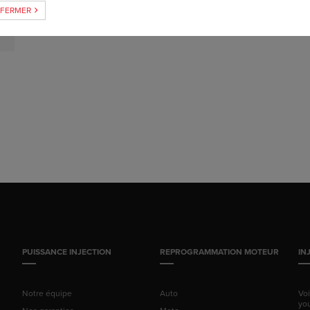
FERMER
PUISSANCE INJECTION
REPROGRAMMATION MOTEUR
IN
Notre équipe
Auto
Vo
yo