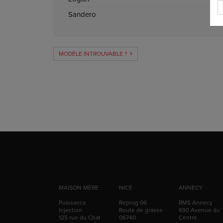
Sandero
MODÈLE INTROUVABLE ?
MAISON MÈRE
NICE
ANNECY
Puissance
Reprog 06
RMS Annecy
Injection
Route de grasse
690 Avenue du
125 rue du Chat
06740
Centre