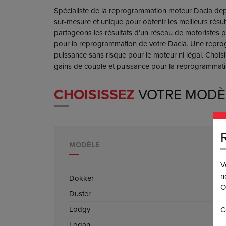
Spécialiste de la reprogrammation moteur Dacia de
sur-mesure et unique pour obtenir les meilleurs résu
partageons les résultats d’un réseau de motoristes p
pour la reprogrammation de votre Dacia. Une repro
puissance sans risque pour le moteur ni légal. Chois
gains de couple et puissance pour la reprogrammati
CHOISISSEZ
VOTRE MODÈ
MODÈLE
V
n
Dokker
O
Duster
Lodgy
C
Logan