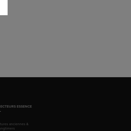
JECTEURS ESSENCE
itures anciennes &
ungtimers