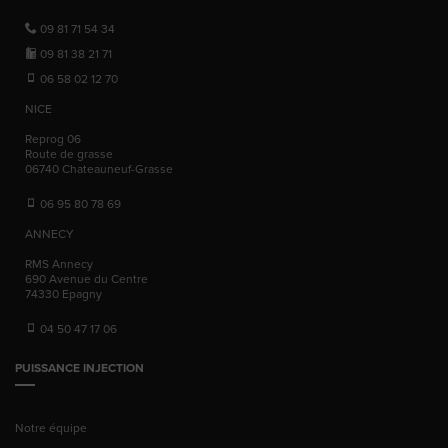
09 81 71 54 34
09 81 38 21 71
06 58 02 12 70
NICE
Reprog 06
Route de grasse
06740
Chateauneuf-Grasse
06 95 80 78 69
ANNECY
RMS Annecy
690 Avenue du Centre
74330
Epagny
04 50 47 17 06
PUISSANCE INJECTION
Notre équipe