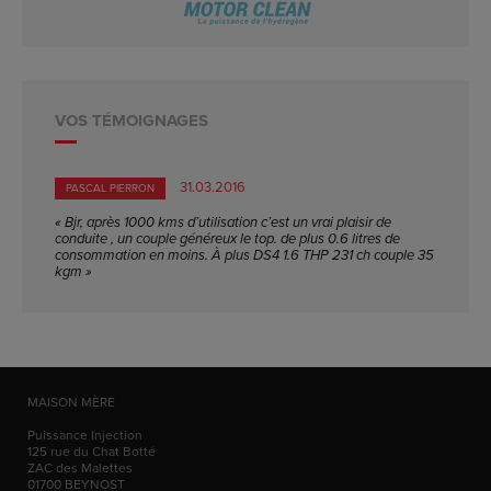
VOS TÉMOIGNAGES
31.03.2016
PASCAL PIERRON
« Bjr, après 1000 kms d’utilisation c’est un vrai plaisir de
conduite , un couple généreux le top. de plus 0.6 litres de
consommation en moins. À plus DS4 1.6 THP 231 ch couple 35
kgm »
MAISON MÈRE
Puissance Injection
125 rue du Chat Botté
ZAC des Malettes
01700
BEYNOST