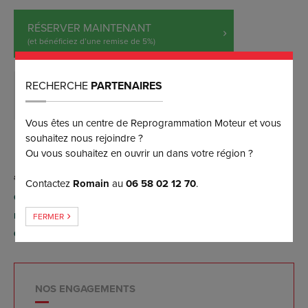
RÉSERVER MAINTENANT
(et bénéficiez d’une remise de 5%)
RECHERCHE
PARTENAIRES
DEMANDER PLUS D’INFORMATIONS
Vous êtes un centre de Reprogrammation Moteur et vous
souhaitez nous rejoindre ?
Ou vous souhaitez en ouvrir un dans votre région ?
Contactez
Romain
au
06 58 02 12 70
.
Conversion possible FlexFuel E85 par reprogrammation
moteur (sans aucun boîtier), contactez-nous pour plus
FERMER
d'informations.
NOS ENGAGEMENTS