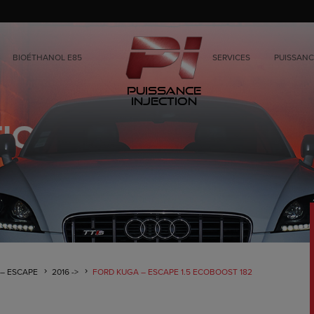
BIOÉTHANOL E85
SERVICES
PUISSANC
Puissance
Injection
– ESCAPE
2016 ->
FORD KUGA – ESCAPE 1.5 ECOBOOST 182