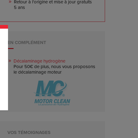
Retour à l'origine et mise à jour gratuits
5 ans
EN COMPLÉMENT
Décalaminage hydrogène
Pour 50€ de plus, nous vous proposons
le décalaminage moteur
VOS TÉMOIGNAGES