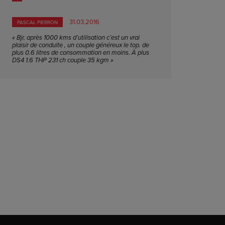
31.03.2016
PASCAL PIERRON
« Bjr, après 1000 kms d’utilisation c’est un vrai
plaisir de conduite , un couple généreux le top. de
plus 0.6 litres de consommation en moins. À plus
DS4 1.6 THP 231 ch couple 35 kgm »