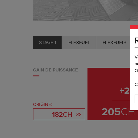
STAGE 1
FLEXFUEL
FLEXFUEL+
V
n
GAIN DE PUISSANCE
O
C
+
23
ORIGINE:
205
CH
182
CH