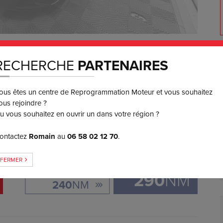
550
€ TTC
RECHERCHE
PARTENAIRES
3 ou 4x
SANS FRAIS
ous êtes un centre de Reprogrammation Moteur et vous souhaitez
ous rejoindre ?
GAIN DE COUPLE
u vous souhaitez en ouvrir un dans votre région ?
ontactez
Romain
au
06 58 02 12 70
.
+
50
FERMER
ORIGINE:
290
NM
240
NM