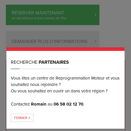
RÉSERVER MAINTENANT
(et bénéficiez d’une remise de 5%)
DEMANDER PLUS D’INFORMATIONS
RECHERCHE
PARTENAIRES
NOS ENGAGEMENTS
Vous êtes un centre de Reprogrammation Moteur et vous
souhaitez nous rejoindre ?
Reprogrammation sur mesure effectuée sur banc
Ou vous souhaitez en ouvrir un dans votre région ?
de puissance
Les meilleurs résultats disponibles sur le marché à
Contactez
Romain
au
06 58 02 12 70
.
ce jour
Garantie logicielle 5 ans pour notre client
FERMER
Retour à l'origine et mise à jour gratuits 5 ans