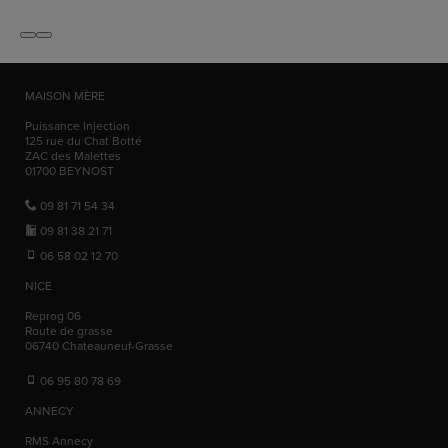
MAISON MÈRE
Puissance Injection
125 rue du Chat Botté
ZAC des Malettes
01700
BEYNOST
09 81 71 54 34
09 81 38 21 71
06 58 02 12 70
NICE
Reprog 06
Route de grasse
06740
Chateauneuf-Grasse
06 95 80 78 69
ANNECY
RMS Annecy