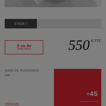
STAGE 1
550
€ TTC
3 ou 4x
SANS FRAIS
GAIN DE PUISSANCE
+
45
ORIGINE: