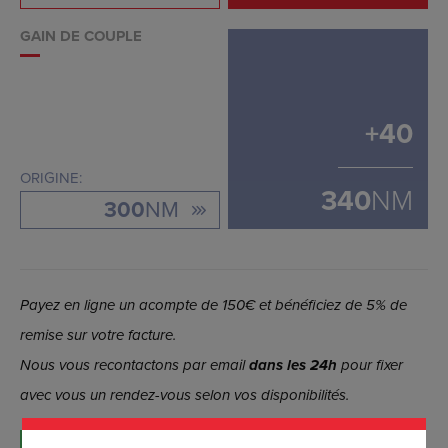
GAIN DE COUPLE
+
40
ORIGINE:
340
NM
300
NM
Payez en ligne un acompte de 150€ et bénéficiez de 5% de
remise sur votre facture.
Nous vous recontactons par email
dans les 24h
pour fixer
avec vous un rendez-vous selon vos disponibilités.