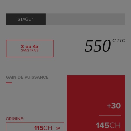
STAGE 1
550
€ TTC
3 ou 4x
SANS FRAIS
GAIN DE PUISSANCE
+
30
ORIGINE:
145
CH
115
CH