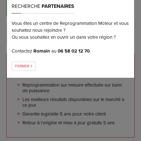
RÉSERVER MAINTENANT
RECHERCHE
PARTENAIRES
(et bénéficiez d’une remise de 5%)
Vous êtes un centre de Reprogrammation Moteur et vous
souhaitez nous rejoindre ?
DEMANDER PLUS D’INFORMATIONS
Ou vous souhaitez en ouvrir un dans votre région ?
Contactez
Romain
au
06 58 02 12 70
.
NOS ENGAGEMENTS
FERMER
Reprogrammation sur mesure effectuée sur banc
de puissance
Les meilleurs résultats disponibles sur le marché à
ce jour
Garantie logicielle 5 ans pour notre client
Retour à l'origine et mise à jour gratuits 5 ans