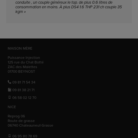
conduite , un couple généreux le top. de plus 0.6 litres de
consommation en moins. À plus DS4 1.6 THP 231 ch couple 35
kgm »
MAISON MÈRE
Puissance Injection
125 rue du Chat Botté
ZAC des Malettes
01700
BEYNOST
09 81 71 54 34
09 81 38 21 71
06 58 02 12 70
NICE
Reprog 06
Route de grasse
06740
Chateauneuf-Grasse
06 95 80 78 69