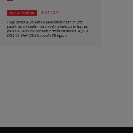
31.03.2016
PASCAL PIERRON
« Bjr, après 1000 kms d’utilisation c’est un vrai
plaisir de conduite , un couple généreux le top. de
plus 0.6 litres de consommation en moins. À plus
DS4 1.6 THP 231 ch couple 35 kgm »