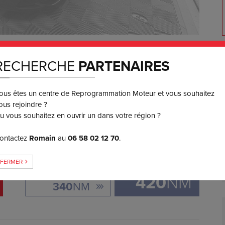
550
€ TTC
RECHERCHE
PARTENAIRES
3 ou 4x
SANS FRAIS
ous êtes un centre de Reprogrammation Moteur et vous souhaitez
ous rejoindre ?
GAIN DE COUPLE
u vous souhaitez en ouvrir un dans votre région ?
ontactez
Romain
au
06 58 02 12 70
.
+
80
FERMER
ORIGINE:
420
NM
340
NM