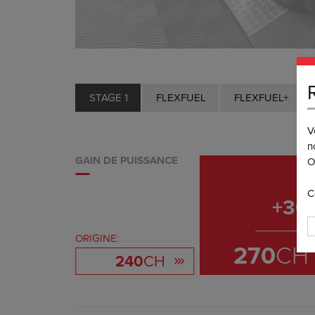
STAGE 1
FLEXFUEL
FLEXFUEL+
V
n
GAIN DE PUISSANCE
O
C
+
30
ORIGINE:
270
CH
240
CH