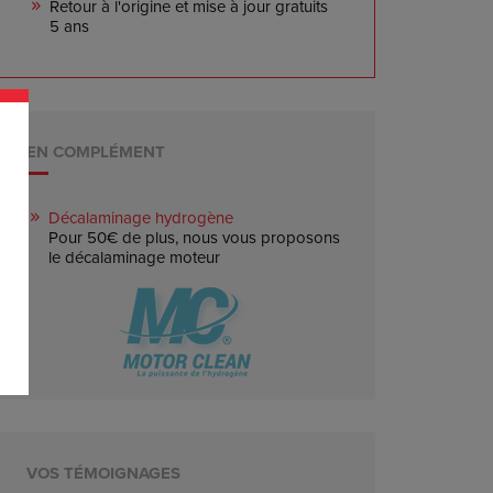
Retour à l'origine et mise à jour gratuits
5 ans
EN COMPLÉMENT
Décalaminage hydrogène
Pour 50€ de plus, nous vous proposons
le décalaminage moteur
VOS TÉMOIGNAGES