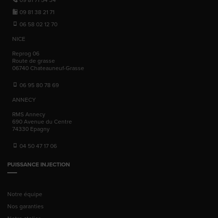
09 81 38 21 71
06 58 02 12 70
NICE
Reprog 06
Route de grasse
06740
Chateauneuf-Grasse
06 95 80 78 69
ANNECY
RMS Annecy
690 Avenue du Centre
74330
Epagny
04 50 47 17 06
PUISSANCE INJECTION
Notre équipe
Nos garanties