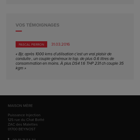
VOS TÉMOIGNAGES
31.03.2016
PASCAL PIERRON
« Bjr, après 1000 kms d’utilisation c’est un vrai plaisir de
conduite , un couple généreux le top. de plus 0.6 litres de
consommation en moins. À plus DS4 1.6 THP 231 ch couple 35
kgm »
MAISON MÈRE
Puissance Injection
125 rue du Chat Botté
ZAC des Malettes
01700
BEYNOST
09 81 71 54 34