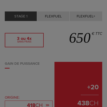
STAGE 1
FLEXFUEL
FLEXFUEL+
650
€ TTC
3 ou 4x
SANS FRAIS
GAIN DE PUISSANCE
+
20
ORIGINE:
438
CH
418
CH