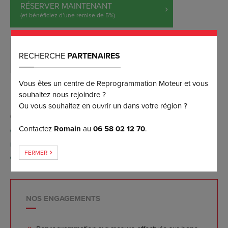
RÉSERVER MAINTENANT
(et bénéficiez d’une remise de 5%)
RECHERCHE
PARTENAIRES
DEMANDER PLUS D’INFORMATIONS
Vous êtes un centre de Reprogrammation Moteur et vous
souhaitez nous rejoindre ?
Ou vous souhaitez en ouvrir un dans votre région ?
Contactez
Romain
au
06 58 02 12 70
.
Conversion possible FlexFuel E85 par reprogrammation
moteur (sans aucun boîtier), contactez-nous pour plus
FERMER
d'informations.
NOS ENGAGEMENTS