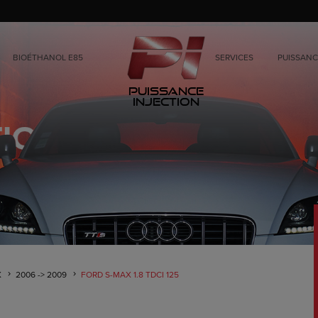
BIOÉTHANOL E85
SERVICES
PUISSANC
Puissance
Injection
X
2006 -> 2009
FORD S-MAX 1.8 TDCI 125