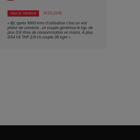
31.03.2016
PASCAL PIERRON
« Bjr, après 1000 kms d’utilisation c’est un vrai
plaisir de conduite , un couple généreux le top. de
plus 0.6 litres de consommation en moins. À plus
DS4 1.6 THP 231 ch couple 35 kgm »