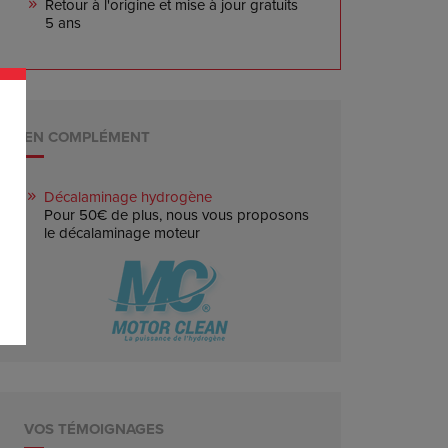
Retour à l'origine et mise à jour gratuits
5 ans
EN COMPLÉMENT
Décalaminage hydrogène
Pour 50€ de plus, nous vous proposons
le décalaminage moteur
VOS TÉMOIGNAGES