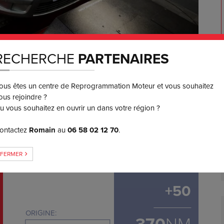
RECHERCHE
PARTENAIRES
ous êtes un centre de Reprogrammation Moteur et vous souhaitez
ous rejoindre ?
450
€ TTC
u vous souhaitez en ouvrir un dans votre région ?
3 ou 4x
SANS FRAIS
ontactez
Romain
au
06 58 02 12 70
.
FERMER
GAIN DE COUPLE
+
50
ORIGINE: