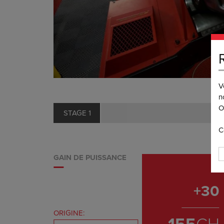
V
n
O
STAGE 1
C
GAIN DE PUISSANCE
+
30
ORIGINE: