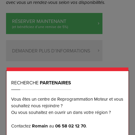
avec vous un rendez-vous selon vos disponibilités.
RÉSERVER MAINTENANT
(et bénéficiez d’une remise de 5%)
DEMANDER PLUS D’INFORMATIONS
NOS ENGAGEMENTS
RECHERCHE
PARTENAIRES
Vous êtes un centre de Reprogrammation Moteur et vous
Reprogrammation sur mesure effectuée sur banc
de puissance
souhaitez nous rejoindre ?
Ou vous souhaitez en ouvrir un dans votre région ?
Les meilleurs résultats disponibles sur le marché à
ce jour
Contactez
Romain
au
06 58 02 12 70
.
Garantie logicielle 5 ans pour notre client