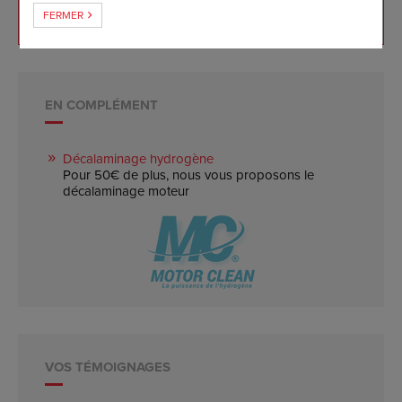
Retour à l'origine et mise à jour gratuits 5 ans
FERMER
EN COMPLÉMENT
Décalaminage hydrogène
Pour 50€ de plus, nous vous proposons le
décalaminage moteur
VOS TÉMOIGNAGES