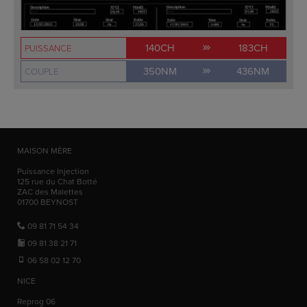
140CH
183CH
PUISSANCE
350NM
436NM
COUPLE
MAISON MÈRE
Puissance Injection
125 rue du Chat Botté
ZAC des Malettes
01700
BEYNOST
09 81 71 54 34
09 81 38 21 71
06 58 02 12 70
NICE
Reprog 06