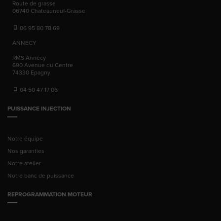
Route de grasse
06740
Chateauneuf-Grasse
06 95 80 78 69
ANNECY
RMS Annecy
690 Avenue du Centre
74330
Epagny
04 50 47 17 06
PUISSANCE INJECTION
Notre équipe
Nos garanties
Notre atelier
Notre banc de puissance
REPROGRAMMATION MOTEUR