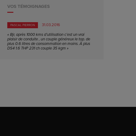
VOS TÉMOIGNAGES
31.03.2016
PASCAL PIERRON
« Bjr, après 1000 kms d’utilisation c’est un vrai
plaisir de conduite , un couple généreux le top. de
plus 0.6 litres de consommation en moins. À plus
DS4 1.6 THP 231 ch couple 35 kgm »