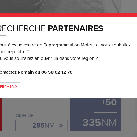
RECHERCHE
PARTENAIRES
ous êtes un centre de Reprogrammation Moteur et vous souhaitez
550
€ TTC
3 ou 4x
ous rejoindre ?
SANS FRAIS
u vous souhaitez en ouvrir un dans votre région ?
ontactez
Romain
au
06 58 02 12 70
.
GAIN DE COUPLE
FERMER
+
50
ORIGINE:
335
NM
285
NM