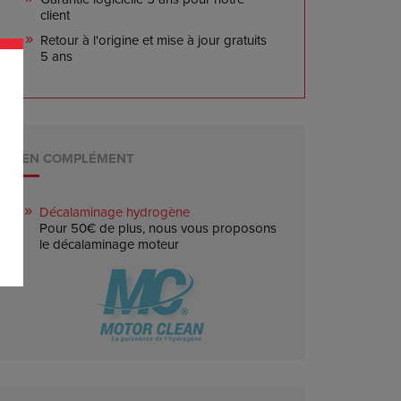
client
Retour à l'origine et mise à jour gratuits
5 ans
EN COMPLÉMENT
Décalaminage hydrogène
Pour 50€ de plus, nous vous proposons
le décalaminage moteur