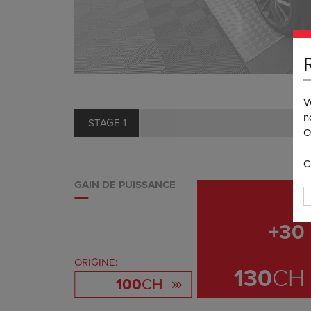
V
n
STAGE 1
O
C
GAIN DE PUISSANCE
+
30
ORIGINE:
130
CH
100
CH