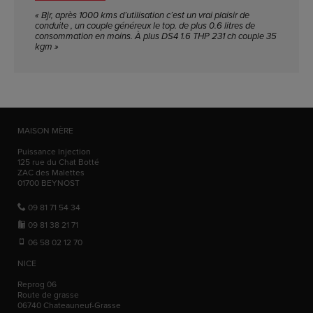
« Bjr, après 1000 kms d’utilisation c’est un vrai plaisir de
conduite , un couple généreux le top. de plus 0.6 litres de
consommation en moins. À plus DS4 1.6 THP 231 ch couple 35
kgm »
MAISON MÈRE
Puissance Injection
125 rue du Chat Botté
ZAC des Malettes
01700
BEYNOST
09 81 71 54 34
09 81 38 21 71
06 58 02 12 70
NICE
Reprog 06
Route de grasse
06740
Chateauneuf-Grasse