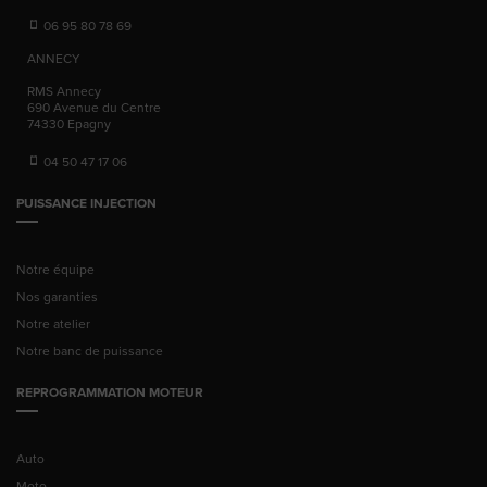
06 95 80 78 69
ANNECY
RMS Annecy
690 Avenue du Centre
74330
Epagny
04 50 47 17 06
PUISSANCE INJECTION
Notre équipe
Nos garanties
Notre atelier
Notre banc de puissance
REPROGRAMMATION MOTEUR
Auto
Moto