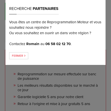
RECHERCHE
PARTENAIRES
RÉSERVER MAINTENANT
(et bénéficiez d’une remise de 5%)
Vous êtes un centre de Reprogrammation Moteur et vous
souhaitez nous rejoindre ?
Ou vous souhaitez en ouvrir un dans votre région ?
DEMANDER PLUS D’INFORMATIONS
Contactez
Romain
au
06 58 02 12 70
.
FERMER
NOS ENGAGEMENTS
Reprogrammation sur mesure effectuée sur banc
de puissance
Les meilleurs résultats disponibles sur le marché à
ce jour
Garantie logicielle 5 ans pour notre client
Retour à l'origine et mise à jour gratuits 5 ans