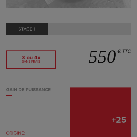
STAGE 1
550
€ TTC
3 ou 4x
SANS FRAIS
GAIN DE PUISSANCE
+
25
ORIGINE: