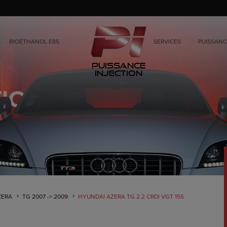
BIOÉTHANOL E85
SERVICES
PUISSANC
Puissance
Injection
ZERA
TG 2007 -> 2009
HYUNDAI AZERA TG 2.2 CRDI VGT 155