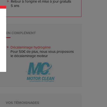
Retour à l'origine et mise à jour gratuits
5 ans
EN COMPLÉMENT
Décalaminage hydrogène
Pour 50€ de plus, nous vous proposons
le décalaminage moteur
VOS TÉMOIGNAGES