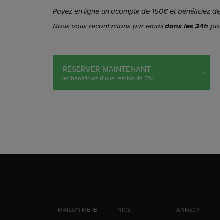
Payez en ligne un acompte de 150€ et bénéficiez de 
Nous vous recontactons par email
dans les 24h
pou
RÉSERVER MAINTENANT
(et bénéficiez d’une remise de 5%)
MAISON MÈRE
NICE
ANNECY