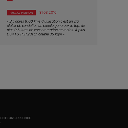
31.03.2016
PASCAL PIERRON
« Bjr, après 1000 kms d’utilisation c’est un vrai
plaisir de conduite , un couple généreux le top. de
plus 0.6 litres de consommation en moins. À plus
DS4 1.6 THP 231 ch couple 35 kgm »
JECTEURS ESSENCE