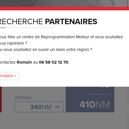
RECHERCHE
PARTENAIRES
450
€ TTC
ous êtes un centre de Reprogrammation Moteur et vous souhaitez
3 ou 4x
SANS FRAIS
ous rejoindre ?
u vous souhaitez en ouvrir un dans votre région ?
ontactez
Romain
au
06 58 02 12 70
.
GAIN DE COUPLE
FERMER
+
70
ORIGINE:
410
NM
340
NM