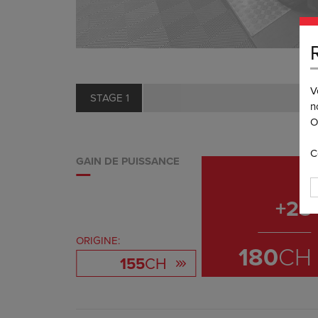
V
STAGE 1
n
O
C
GAIN DE PUISSANCE
+
25
ORIGINE:
180
CH
155
CH