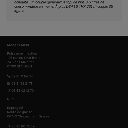
conduite , un couple généreux le top. de plus 0.6 litres de
consommation en moins. À plus DS4 1.6 THP 231 ch couple 35
kgm »
MAISON MÈRE
Puissance Injection
125 rue du Chat Botté
ZAC des Malettes
01700
BEYNOST
09 81 71 54 34
09 81 38 21 71
06 58 02 12 70
NICE
Reprog 06
Route de grasse
06740
Chateauneuf-Grasse
06 95 80 78 69