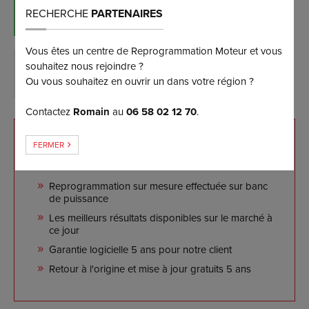
RÉSERVER MAINTENANT
RECHERCHE
PARTENAIRES
(et bénéficiez d’une remise de 5%)
Vous êtes un centre de Reprogrammation Moteur et vous
souhaitez nous rejoindre ?
DEMANDER PLUS D’INFORMATIONS
Ou vous souhaitez en ouvrir un dans votre région ?
Contactez
Romain
au
06 58 02 12 70
.
NOS ENGAGEMENTS
FERMER
Reprogrammation sur mesure effectuée sur banc
de puissance
Les meilleurs résultats disponibles sur le marché à
ce jour
Garantie logicielle 5 ans pour notre client
Retour à l'origine et mise à jour gratuits 5 ans