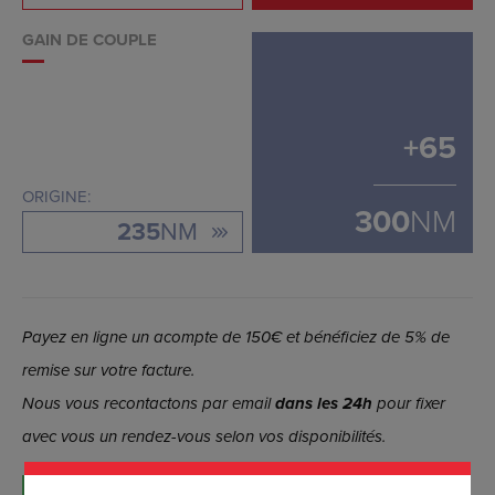
GAIN DE COUPLE
+
65
ORIGINE:
300
NM
235
NM
Payez en ligne un acompte de 150€ et bénéficiez de 5% de
remise sur votre facture.
Nous vous recontactons par email
dans les 24h
pour fixer
avec vous un rendez-vous selon vos disponibilités.