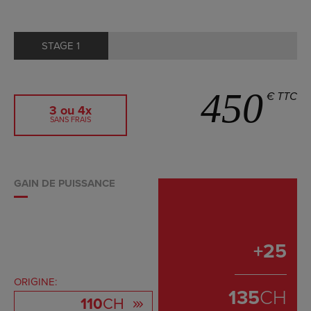
STAGE 1
450
€ TTC
3 ou 4x
SANS FRAIS
GAIN DE PUISSANCE
+
25
ORIGINE:
135
CH
110
CH