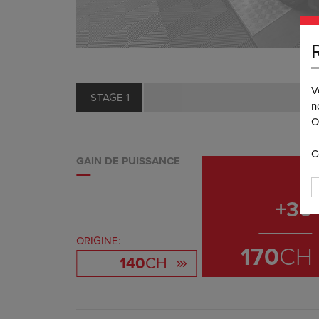
V
STAGE 1
n
O
C
GAIN DE PUISSANCE
+
30
ORIGINE:
170
CH
140
CH