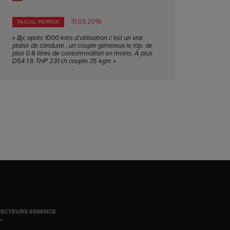
31.03.2016
PASCAL PIERRON
« Bjr, après 1000 kms d’utilisation c’est un vrai
plaisir de conduite , un couple généreux le top. de
plus 0.6 litres de consommation en moins. À plus
DS4 1.6 THP 231 ch couple 35 kgm »
JECTEURS ESSENCE