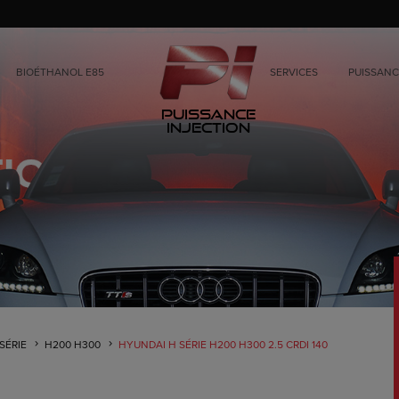
BIOÉTHANOL E85
SERVICES
PUISSANC
Puissance
Injection
SÉRIE
H200 H300
HYUNDAI H SÉRIE H200 H300 2.5 CRDI 140