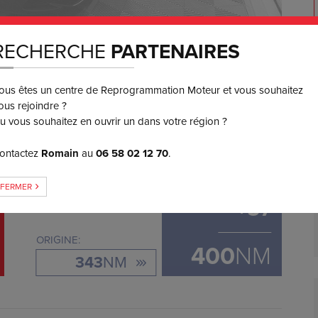
RECHERCHE
PARTENAIRES
550
€ TTC
ous êtes un centre de Reprogrammation Moteur et vous souhaitez
3 ou 4x
SANS FRAIS
ous rejoindre ?
u vous souhaitez en ouvrir un dans votre région ?
ontactez
Romain
au
06 58 02 12 70
.
GAIN DE COUPLE
FERMER
+
57
ORIGINE:
400
NM
343
NM