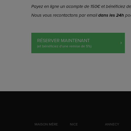
Payez en ligne un acompte de 150€ et bénéficiez de 
Nous vous recontactons par email
dans les 24h
pou
RÉSERVER MAINTENANT
(et bénéficiez d’une remise de 5%)
MAISON MÈRE
NICE
ANNECY