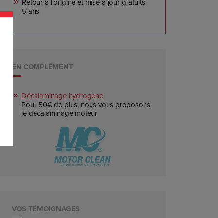
Retour à l'origine et mise à jour gratuits
5 ans
EN COMPLÉMENT
Décalaminage hydrogène
Pour 50€ de plus, nous vous proposons
le décalaminage moteur
VOS TÉMOIGNAGES