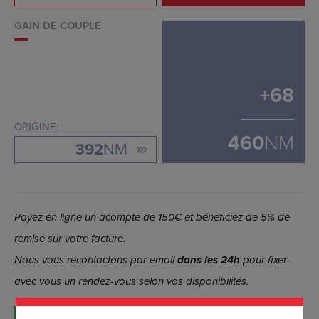
GAIN DE COUPLE
+
68
ORIGINE:
460
NM
392
NM
Payez en ligne un acompte de 150€ et bénéficiez de 5% de
remise sur votre facture.
Nous vous recontactons par email
dans les 24h
pour fixer
avec vous un rendez-vous selon vos disponibilités.