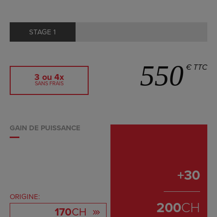
STAGE 1
550
€ TTC
3 ou 4x
SANS FRAIS
GAIN DE PUISSANCE
+
30
ORIGINE:
200
CH
170
CH