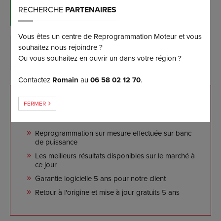
RÉSERVER MAINTENANT
RECHERCHE
PARTENAIRES
(et bénéficiez d’une remise de 5%)
Vous êtes un centre de Reprogrammation Moteur et vous
souhaitez nous rejoindre ?
DEMANDER PLUS D’INFORMATIONS
Ou vous souhaitez en ouvrir un dans votre région ?
Contactez
Romain
au
06 58 02 12 70
.
NOS ENGAGEMENTS
FERMER
Reprogrammation sur mesure effectuée sur banc
de puissance
Les meilleurs résultats disponibles sur le marché à
ce jour
Garantie logicielle 5 ans pour notre client
Retour à l'origine et mise à jour gratuits 5 ans