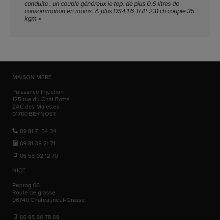
conduite , un couple généreux le top. de plus 0.6 litres de
consommation en moins. À plus DS4 1.6 THP 231 ch couple 35
kgm »
MAISON MÈRE
Puissance Injection
125 rue du Chat Botté
ZAC des Malettes
01700
BEYNOST
09 81 71 54 34
09 81 38 21 71
06 58 02 12 70
NICE
Reprog 06
Route de grasse
06740
Chateauneuf-Grasse
06 95 80 78 69