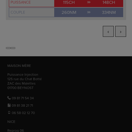
115CH
148CH
PUISSANCE
260NM
334NM
COUPLE
MAISON MÈRE
Puissance Injection
125 rue du Chat Botté
ZAC des Malettes
01700
BEYNOST
09 81 71 54 34
09 81 38 21 71
06 58 02 12 70
NICE
Reprog 06