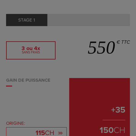
STAGE 1
550
€ TTC
3 ou 4x
SANS FRAIS
GAIN DE PUISSANCE
+
35
ORIGINE:
150
CH
115
CH