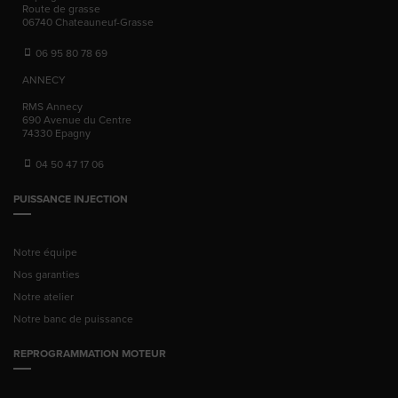
Route de grasse
06740
Chateauneuf-Grasse
06 95 80 78 69
ANNECY
RMS Annecy
690 Avenue du Centre
74330
Epagny
04 50 47 17 06
PUISSANCE INJECTION
Notre équipe
Nos garanties
Notre atelier
Notre banc de puissance
REPROGRAMMATION MOTEUR