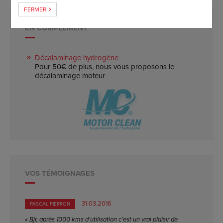
FERMER
EN COMPLÉMENT
Décalaminage hydrogène
Pour 50€ de plus, nous vous proposons le
décalaminage moteur
VOS TÉMOIGNAGES
31.03.2016
PASCAL PIERRON
« Bjr, après 1000 kms d’utilisation c’est un vrai plaisir de