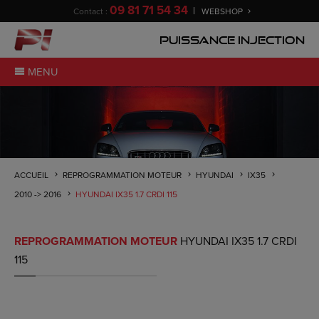
09 81 71 54 34
Contact :
WEBSHOP
Puissance Injection
MENU
ACCUEIL
REPROGRAMMATION MOTEUR
HYUNDAI
IX35
2010 -> 2016
HYUNDAI IX35 1.7 CRDI 115
REPROGRAMMATION MOTEUR
HYUNDAI IX35 1.7 CRDI
115