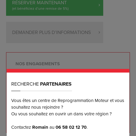
RÉSERVER MAINTENANT
(et bénéficiez d’une remise de 5%)
DEMANDER PLUS D’INFORMATIONS
NOS ENGAGEMENTS
Reprogrammation sur mesure effectuée sur banc
RECHERCHE
PARTENAIRES
de puissance
Les meilleurs résultats disponibles sur le marché à
Vous êtes un centre de Reprogrammation Moteur et vous
ce jour
souhaitez nous rejoindre ?
Garantie logicielle 5 ans pour notre client
Ou vous souhaitez en ouvrir un dans votre région ?
Retour à l'origine et mise à jour gratuits 5 ans
Contactez
Romain
au
06 58 02 12 70
.