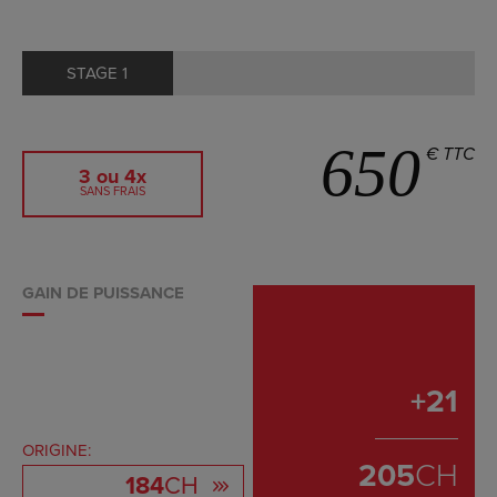
STAGE 1
650
€ TTC
3 ou 4x
SANS FRAIS
GAIN DE PUISSANCE
+
21
ORIGINE:
205
CH
184
CH