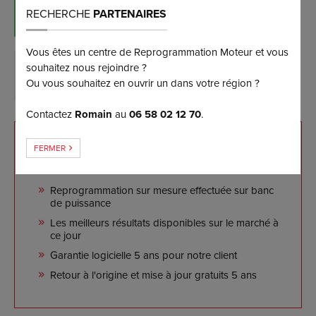
RÉSERVER MAINTENANT
RECHERCHE
PARTENAIRES
(et bénéficiez d’une remise de 5%)
Vous êtes un centre de Reprogrammation Moteur et vous
souhaitez nous rejoindre ?
DEMANDER PLUS D’INFORMATIONS
Ou vous souhaitez en ouvrir un dans votre région ?
Contactez
Romain
au
06 58 02 12 70
.
NOS ENGAGEMENTS
FERMER
Reprogrammation sur mesure effectuée sur banc
de puissance
Les meilleurs résultats disponibles sur le marché à
ce jour
Garantie logicielle 5 ans pour notre client
Retour à l'origine et mise à jour gratuits 5 ans