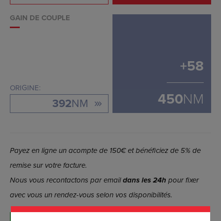
GAIN DE COUPLE
+
58
ORIGINE:
450
NM
392
NM
Payez en ligne un acompte de 150€ et bénéficiez de 5% de
remise sur votre facture.
Nous vous recontactons par email
dans les 24h
pour fixer
avec vous un rendez-vous selon vos disponibilités.