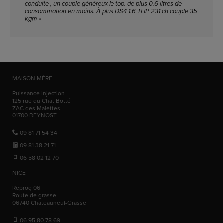
conduite , un couple généreux le top. de plus 0.6 litres de
consommation en moins. À plus DS4 1.6 THP 231 ch couple 35
kgm »
MAISON MÈRE
Puissance Injection
125 rue du Chat Botté
ZAC des Malettes
01700
BEYNOST
09 81 71 54 34
09 81 38 21 71
06 58 02 12 70
NICE
Reprog 06
Route de grasse
06740
Chateauneuf-Grasse
06 95 80 78 69