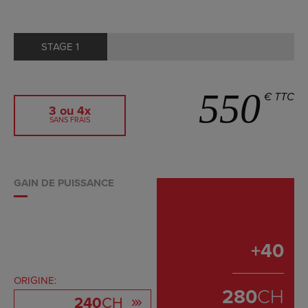
STAGE 1
550
€ TTC
3 ou 4x
SANS FRAIS
GAIN DE PUISSANCE
+
40
ORIGINE:
280
CH
240
CH