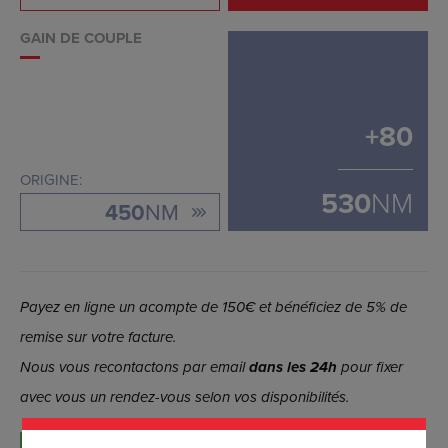
GAIN DE COUPLE
+
80
ORIGINE:
530
NM
450
NM
Payez en ligne un acompte de 150€ et bénéficiez de 5% de
remise sur votre facture.
Nous vous recontactons par email
dans les 24h
pour fixer
avec vous un rendez-vous selon vos disponibilités.