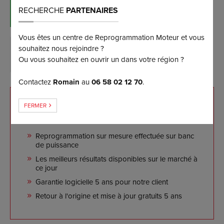
RÉSERVER MAINTENANT
RECHERCHE
PARTENAIRES
(et bénéficiez d’une remise de 5%)
Vous êtes un centre de Reprogrammation Moteur et vous
souhaitez nous rejoindre ?
DEMANDER PLUS D’INFORMATIONS
Ou vous souhaitez en ouvrir un dans votre région ?
Contactez
Romain
au
06 58 02 12 70
.
NOS ENGAGEMENTS
FERMER
Reprogrammation sur mesure effectuée sur banc
de puissance
Les meilleurs résultats disponibles sur le marché à
ce jour
Garantie logicielle 5 ans pour notre client
Retour à l'origine et mise à jour gratuits 5 ans