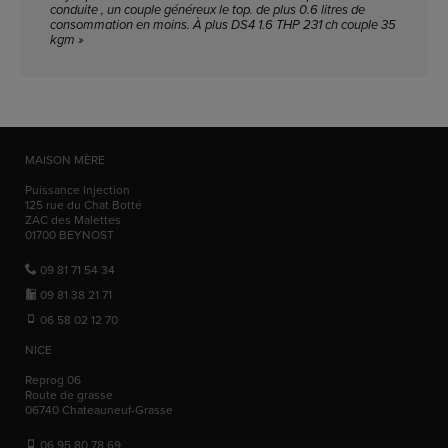
conduite , un couple généreux le top. de plus 0.6 litres de
consommation en moins. À plus DS4 1.6 THP 231 ch couple 35
kgm »
MAISON MÈRE
Puissance Injection
125 rue du Chat Botté
ZAC des Malettes
01700
BEYNOST
09 81 71 54 34
09 81 38 21 71
06 58 02 12 70
NICE
Reprog 06
Route de grasse
06740
Chateauneuf-Grasse
06 95 80 78 69