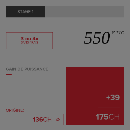
STAGE 1
550
€ TTC
3 ou 4x
SANS FRAIS
GAIN DE PUISSANCE
+
39
ORIGINE:
175
CH
136
CH