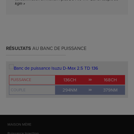
kgm »
RÉSULTATS
AU BANC DE PUISSANCE
136CH
168CH
PUISSANCE
294NM
379NM
COUPLE
MAISON MÈRE
Puissance Injection