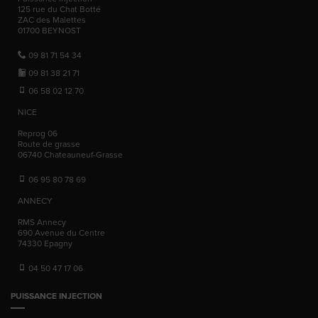
125 rue du Chat Botté
ZAC des Malettes
01700
BEYNOST
09 81 71 54 34
09 81 38 21 71
06 58 02 12 70
NICE
Reprog 06
Route de grasse
06740
Chateauneuf-Grasse
06 95 80 78 69
ANNECY
RMS Annecy
690 Avenue du Centre
74330
Epagny
04 50 47 17 06
PUISSANCE INJECTION