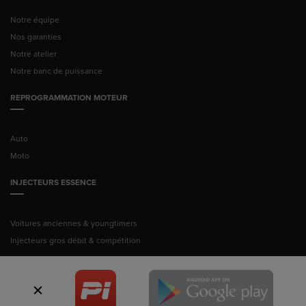
Notre équipe
Nos garanties
Notre atelier
Notre banc de puissance
REPROGRAMMATION MOTEUR
Auto
Moto
INJECTEURS ESSENCE
Voitures anciennes & youngtimers
Injecteurs gros débit & compétition
© Pussance Injection 2026 -
Mentions légales
ITALIAN TECHNOLOGY