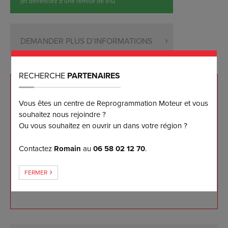
(et bénéficiez d’une remise de 5%)
DEMANDER PLUS D’INFORMATIONS
RECHERCHE
PARTENAIRES
NOS ENGAGEMENTS
Vous êtes un centre de Reprogrammation Moteur et vous
souhaitez nous rejoindre ?
Reprogrammation sur mesure effectuée sur banc
Ou vous souhaitez en ouvrir un dans votre région ?
de puissance
Les meilleurs résultats disponibles sur le marché à
Contactez
Romain
au
06 58 02 12 70
.
ce jour
Garantie logicielle 5 ans pour notre client
FERMER
Retour à l'origine et mise à jour gratuits 5 ans