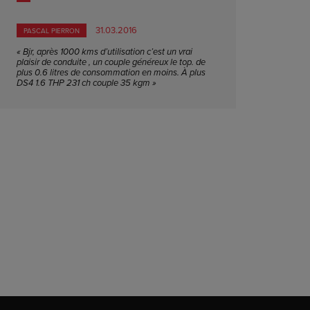
31.03.2016
PASCAL PIERRON
« Bjr, après 1000 kms d’utilisation c’est un vrai
plaisir de conduite , un couple généreux le top. de
plus 0.6 litres de consommation en moins. À plus
DS4 1.6 THP 231 ch couple 35 kgm »