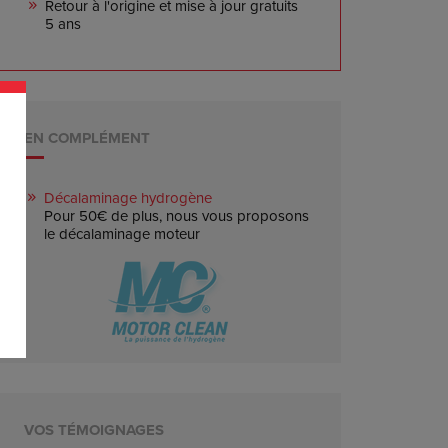
Retour à l'origine et mise à jour gratuits
5 ans
EN COMPLÉMENT
Décalaminage hydrogène
Pour 50€ de plus, nous vous proposons
le décalaminage moteur
VOS TÉMOIGNAGES