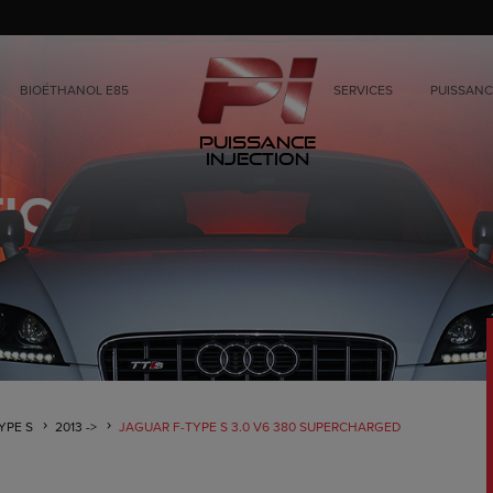
BIOÉTHANOL E85
SERVICES
PUISSANC
Puissance
Injection
YPE S
2013 ->
JAGUAR F-TYPE S 3.0 V6 380 SUPERCHARGED