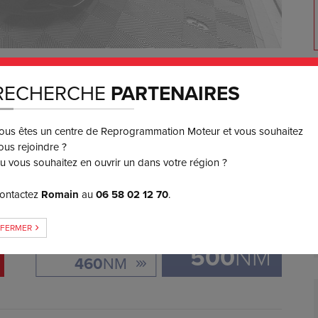
650
€ TTC
RECHERCHE
PARTENAIRES
3 ou 4x
SANS FRAIS
ous êtes un centre de Reprogrammation Moteur et vous souhaitez
ous rejoindre ?
GAIN DE COUPLE
u vous souhaitez en ouvrir un dans votre région ?
ontactez
Romain
au
06 58 02 12 70
.
+
40
FERMER
ORIGINE:
500
NM
460
NM