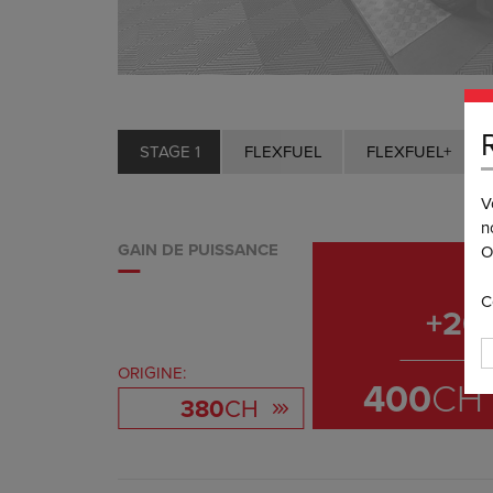
STAGE 1
FLEXFUEL
FLEXFUEL+
V
n
GAIN DE PUISSANCE
O
C
+
20
ORIGINE:
400
CH
380
CH