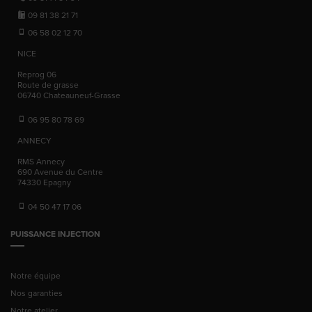
09 81 38 21 71
06 58 02 12 70
NICE
Reprog 06
Route de grasse
06740
Chateauneuf-Grasse
06 95 80 78 69
ANNECY
RMS Annecy
690 Avenue du Centre
74330
Epagny
04 50 47 17 06
PUISSANCE INJECTION
Notre équipe
Nos garanties
Notre atelier