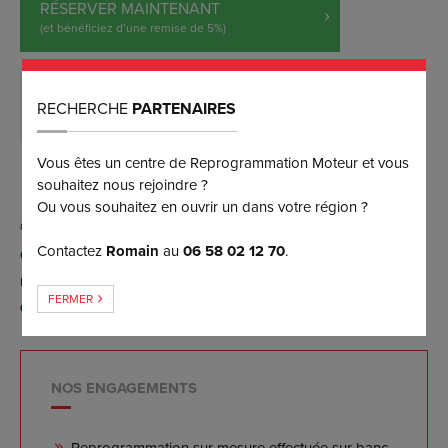
RÉSERVER MAINTENANT
(et bénéficiez d’une remise de 5%)
DEMANDER PLUS D’INFORMATIONS
RECHERCHE
PARTENAIRES
Vous êtes un centre de Reprogrammation Moteur et vous
souhaitez nous rejoindre ?
Ou vous souhaitez en ouvrir un dans votre région ?
Contactez
Romain
au
06 58 02 12 70
.
Conversion possible FlexFuel E85 par reprogrammation
moteur (sans aucun boîtier), contactez-nous pour plus
FERMER
d'informations.
NOS ENGAGEMENTS