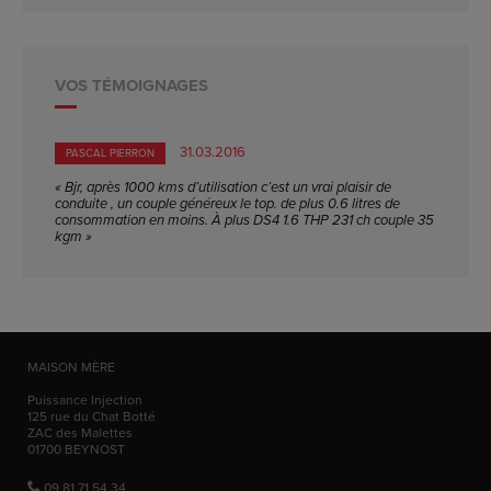
VOS TÉMOIGNAGES
31.03.2016
PASCAL PIERRON
« Bjr, après 1000 kms d’utilisation c’est un vrai plaisir de
conduite , un couple généreux le top. de plus 0.6 litres de
consommation en moins. À plus DS4 1.6 THP 231 ch couple 35
kgm »
MAISON MÈRE
Puissance Injection
125 rue du Chat Botté
ZAC des Malettes
01700
BEYNOST
09 81 71 54 34