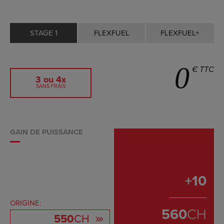
STAGE 1
FLEXFUEL
FLEXFUEL+
0
€ TTC
3 ou 4x
SANS FRAIS
GAIN DE PUISSANCE
+
10
ORIGINE:
560
CH
550
CH