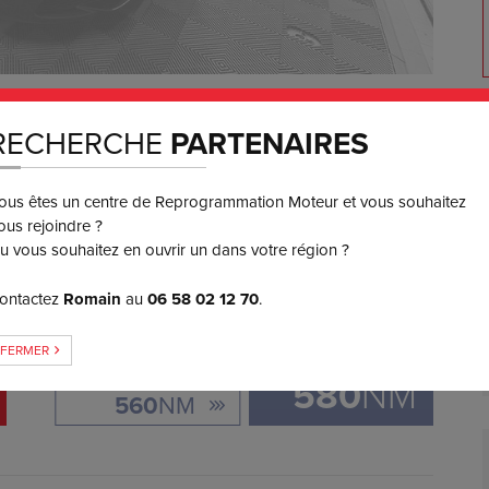
850
€ TTC
RECHERCHE
PARTENAIRES
3 ou 4x
SANS FRAIS
ous êtes un centre de Reprogrammation Moteur et vous souhaitez
ous rejoindre ?
GAIN DE COUPLE
u vous souhaitez en ouvrir un dans votre région ?
ontactez
Romain
au
06 58 02 12 70
.
+
20
FERMER
ORIGINE:
580
NM
560
NM