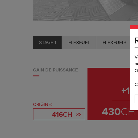
STAGE 1
FLEXFUEL
FLEXFUEL+
V
n
GAIN DE PUISSANCE
O
C
+
14
ORIGINE:
430
CH
416
CH