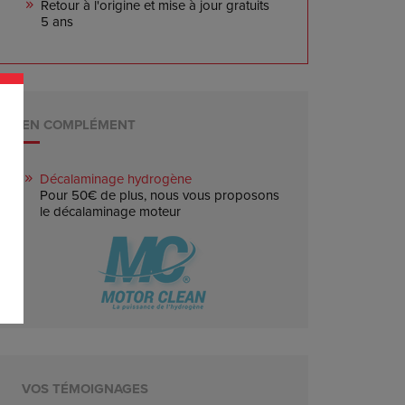
Retour à l'origine et mise à jour gratuits
5 ans
EN COMPLÉMENT
Décalaminage hydrogène
Pour 50€ de plus, nous vous proposons
le décalaminage moteur
VOS TÉMOIGNAGES