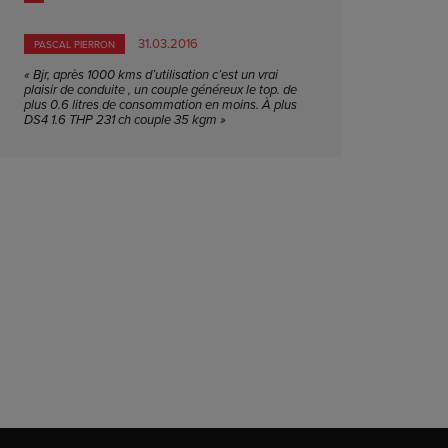
31.03.2016
PASCAL PIERRON
« Bjr, après 1000 kms d’utilisation c’est un vrai
plaisir de conduite , un couple généreux le top. de
plus 0.6 litres de consommation en moins. À plus
DS4 1.6 THP 231 ch couple 35 kgm »