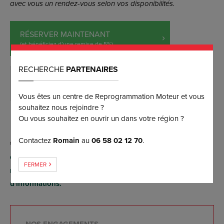
avec vous un rendez-vous selon vos disponibilités.
RÉSERVER MAINTENANT
(et bénéficiez d’une remise de 5%)
RECHERCHE
PARTENAIRES
DEMANDER PLUS D’INFORMATIONS
Vous êtes un centre de Reprogrammation Moteur et vous
souhaitez nous rejoindre ?
Ou vous souhaitez en ouvrir un dans votre région ?
Contactez
Romain
au
06 58 02 12 70
.
Conversion possible FlexFuel E85 par reprogrammation
FERMER
moteur (sans aucun boîtier), contactez-nous pour plus
d'informations.
NOS ENGAGEMENTS