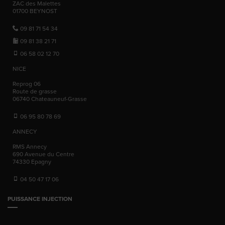
ZAC des Malettes
01700
BEYNOST
09 81 71 54 34
09 81 38 21 71
06 58 02 12 70
NICE
Reprog 06
Route de grasse
06740
Chateauneuf-Grasse
06 95 80 78 69
ANNECY
RMS Annecy
690 Avenue du Centre
74330
Epagny
04 50 47 17 06
PUISSANCE INJECTION