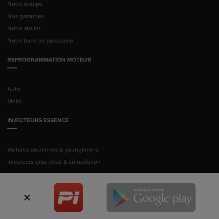
Notre équipe
Nos garanties
Notre atelier
Notre banc de puissance
REPROGRAMMATION MOTEUR
Auto
Moto
INJECTEURS ESSENCE
Voitures anciennes & youngtimers
Injecteurs gros débit & compétition
© Pussance Injection 2026 -
Mentions légales
ITALIAN TECHNOLOGY