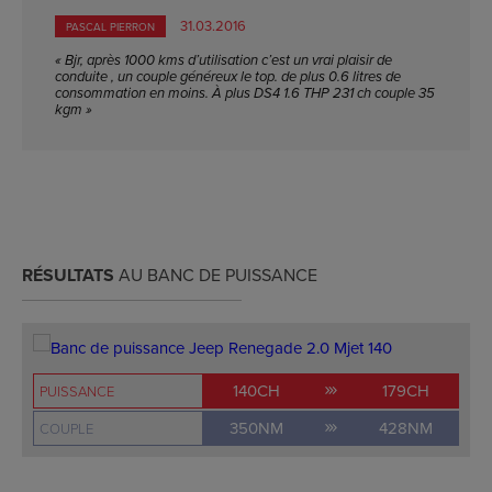
31.03.2016
PASCAL PIERRON
« Bjr, après 1000 kms d’utilisation c’est un vrai plaisir de
conduite , un couple généreux le top. de plus 0.6 litres de
consommation en moins. À plus DS4 1.6 THP 231 ch couple 35
kgm »
RÉSULTATS
AU BANC DE PUISSANCE
140CH
179CH
PUISSANCE
350NM
428NM
COUPLE