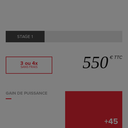
STAGE 1
550
€ TTC
3 ou 4x
SANS FRAIS
GAIN DE PUISSANCE
+
45