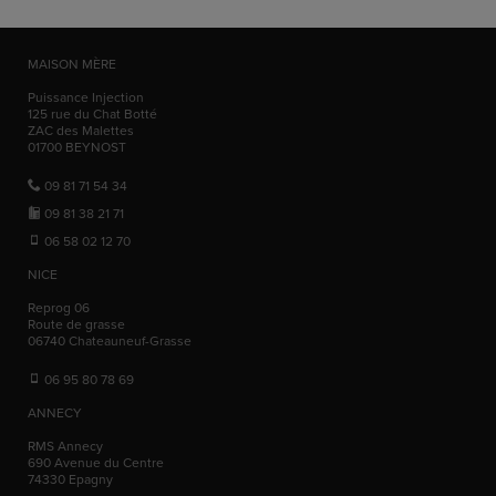
MAISON MÈRE
Puissance Injection
125 rue du Chat Botté
ZAC des Malettes
01700
BEYNOST
09 81 71 54 34
09 81 38 21 71
06 58 02 12 70
NICE
Reprog 06
Route de grasse
06740
Chateauneuf-Grasse
06 95 80 78 69
ANNECY
RMS Annecy
690 Avenue du Centre
74330
Epagny