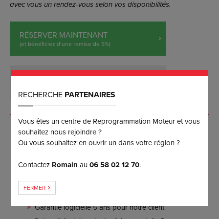
avec vous un rendez-vous selon vos disponibilités.
RÉSERVER MAINTENANT
(et bénéficiez d’une remise de 5%)
DEMANDER PLUS D’INFORMATIONS
RECHERCHE
PARTENAIRES
Vous êtes un centre de Reprogrammation Moteur et vous
souhaitez nous rejoindre ?
NOS ENGAGEMENTS
Ou vous souhaitez en ouvrir un dans votre région ?
Reprogrammation sur mesure effectuée sur banc
Contactez
Romain
au
06 58 02 12 70
.
de puissance
Les meilleurs résultats disponibles sur le marché à
FERMER
ce jour
Garantie logicielle 5 ans pour notre client