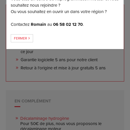
souhaitez nous rejoindre ?
Ou vous souhaitez en ouvrir un dans votre région ?
NOS ENGAGEMENTS
Contactez
Romain
au
06 58 02 12 70
.
Reprogrammation sur mesure effectuée sur banc
de puissance
FERMER
Les meilleurs résultats disponibles sur le marché à
ce jour
Garantie logicielle 5 ans pour notre client
Retour à l'origine et mise à jour gratuits 5 ans
EN COMPLÉMENT
Décalaminage hydrogène
Pour 50€ de plus, nous vous proposons le
décalaminage moteur