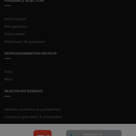
PUISSANCE INJECTION
Notre équipe
Nos garanties
Notre atelier
Notre banc de puissance
REPROGRAMMATION MOTEUR
Auto
Moto
INJECTEURS ESSENCE
Voitures anciennes & youngtimers
Injecteurs gros débit & compétition
© Pussance Injection 2026 -
Mentions légales