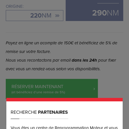
ORIGINE:
290
NM
220
NM
Payez en ligne un acompte de 150€ et bénéficiez de 5% de
remise sur votre facture.
Nous vous recontactons par email
dans les 24h
pour fixer
avec vous un rendez-vous selon vos disponibilités.
RÉSERVER MAINTENANT
(et bénéficiez d’une remise de 5%)
RECHERCHE
PARTENAIRES
DEMANDER PLUS D’INFORMATIONS
Vous êtes un centre de Reprogrammation Moteur et vous