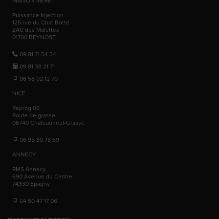
MAISON MÈRE
Puissance Injection
125 rue du Chat Botté
ZAC des Malettes
01700
BEYNOST
09 81 71 54 34
09 81 38 21 71
06 58 02 12 70
NICE
Reprog 06
Route de grasse
06740
Chateauneuf-Grasse
06 95 80 78 69
ANNECY
RMS Annecy
690 Avenue du Centre
74330
Epagny
04 50 47 17 06