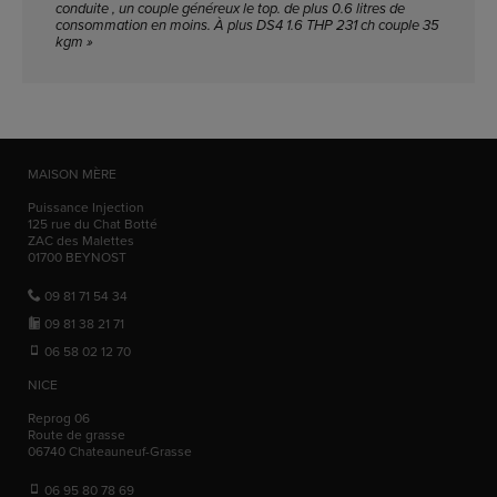
conduite , un couple généreux le top. de plus 0.6 litres de
consommation en moins. À plus DS4 1.6 THP 231 ch couple 35
kgm »
MAISON MÈRE
Puissance Injection
125 rue du Chat Botté
ZAC des Malettes
01700
BEYNOST
09 81 71 54 34
09 81 38 21 71
06 58 02 12 70
NICE
Reprog 06
Route de grasse
06740
Chateauneuf-Grasse
06 95 80 78 69