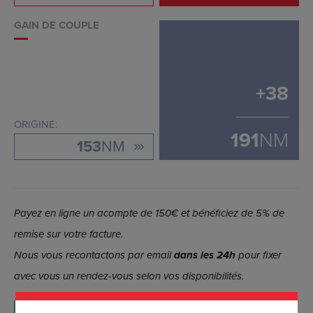
GAIN DE COUPLE
+
38
ORIGINE:
191
NM
153
NM
Payez en ligne un acompte de 150€ et bénéficiez de 5% de
remise sur votre facture.
Nous vous recontactons par email
dans les 24h
pour fixer
avec vous un rendez-vous selon vos disponibilités.