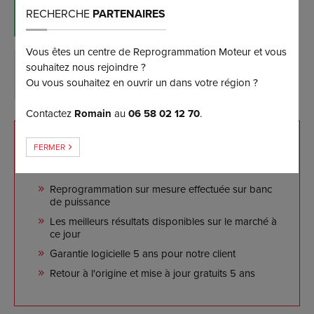
RÉSERVER MAINTENANT
RECHERCHE
PARTENAIRES
(et bénéficiez d’une remise de 5%)
Vous êtes un centre de Reprogrammation Moteur et vous
souhaitez nous rejoindre ?
DEMANDER PLUS D’INFORMATIONS
Ou vous souhaitez en ouvrir un dans votre région ?
Contactez
Romain
au
06 58 02 12 70
.
NOS ENGAGEMENTS
FERMER
Reprogrammation sur mesure effectuée sur banc
de puissance
Les meilleurs résultats disponibles sur le marché à
ce jour
Garantie logicielle 5 ans pour notre client
Retour à l'origine et mise à jour gratuits 5 ans