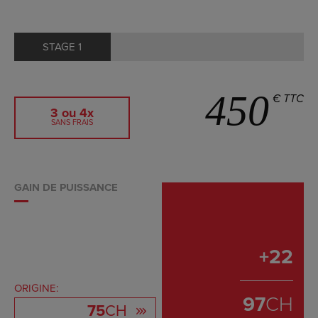
STAGE 1
450
€ TTC
3 ou 4x
SANS FRAIS
GAIN DE PUISSANCE
+
22
ORIGINE:
97
CH
75
CH