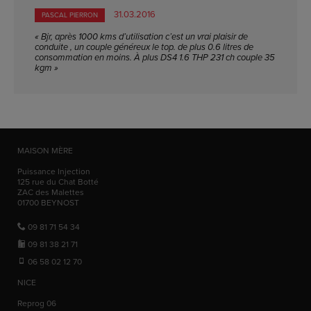
31.03.2016
PASCAL PIERRON
« Bjr, après 1000 kms d’utilisation c’est un vrai plaisir de
conduite , un couple généreux le top. de plus 0.6 litres de
consommation en moins. À plus DS4 1.6 THP 231 ch couple 35
kgm »
MAISON MÈRE
Puissance Injection
125 rue du Chat Botté
ZAC des Malettes
01700
BEYNOST
09 81 71 54 34
09 81 38 21 71
06 58 02 12 70
NICE
Reprog 06