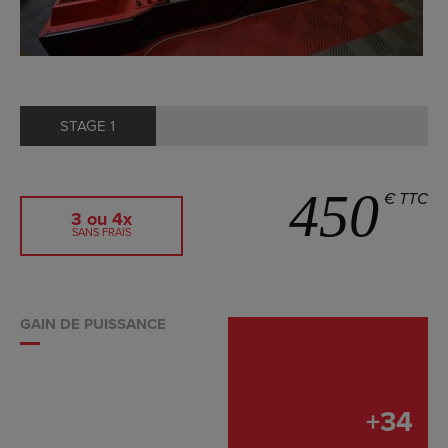
STAGE 1
450
€ TTC
3 ou 4x
SANS FRAIS
GAIN DE PUISSANCE
+
34