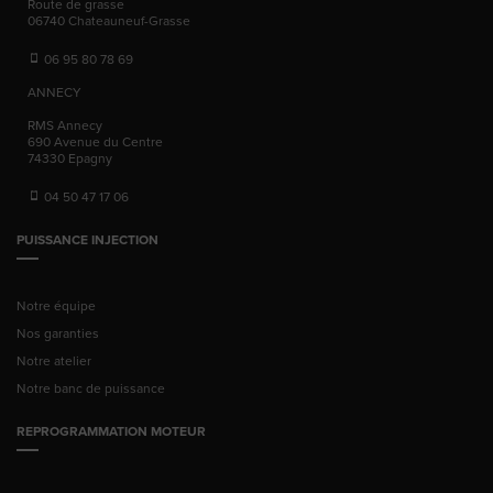
Route de grasse
06740
Chateauneuf-Grasse
06 95 80 78 69
ANNECY
RMS Annecy
690 Avenue du Centre
74330
Epagny
04 50 47 17 06
PUISSANCE INJECTION
Notre équipe
Nos garanties
Notre atelier
Notre banc de puissance
REPROGRAMMATION MOTEUR