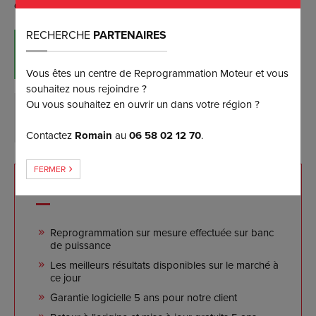
avec vous un rendez-vous selon vos disponibilités.
RECHERCHE
PARTENAIRES
RÉSERVER MAINTENANT
(et bénéficiez d’une remise de 5%)
Vous êtes un centre de Reprogrammation Moteur et vous
souhaitez nous rejoindre ?
Ou vous souhaitez en ouvrir un dans votre région ?
DEMANDER PLUS D’INFORMATIONS
Contactez
Romain
au
06 58 02 12 70
.
FERMER
NOS ENGAGEMENTS
Reprogrammation sur mesure effectuée sur banc
de puissance
Les meilleurs résultats disponibles sur le marché à
ce jour
Garantie logicielle 5 ans pour notre client