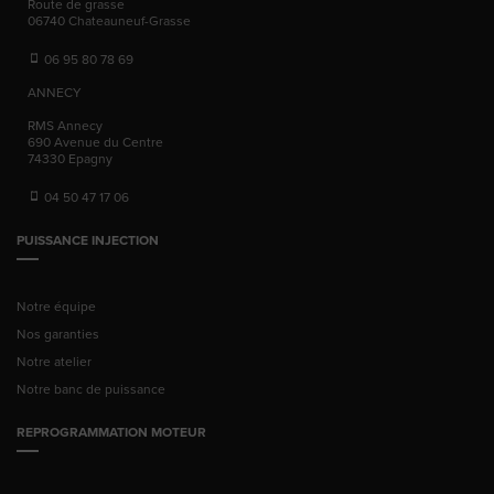
Route de grasse
06740
Chateauneuf-Grasse
06 95 80 78 69
ANNECY
RMS Annecy
690 Avenue du Centre
74330
Epagny
04 50 47 17 06
PUISSANCE INJECTION
Notre équipe
Nos garanties
Notre atelier
Notre banc de puissance
REPROGRAMMATION MOTEUR