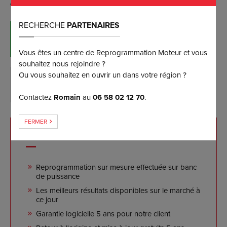
avec vous un rendez-vous selon vos disponibilités.
RECHERCHE
PARTENAIRES
RÉSERVER MAINTENANT
(et bénéficiez d’une remise de 5%)
Vous êtes un centre de Reprogrammation Moteur et vous
souhaitez nous rejoindre ?
Ou vous souhaitez en ouvrir un dans votre région ?
DEMANDER PLUS D’INFORMATIONS
Contactez
Romain
au
06 58 02 12 70
.
FERMER
NOS ENGAGEMENTS
Reprogrammation sur mesure effectuée sur banc
de puissance
Les meilleurs résultats disponibles sur le marché à
ce jour
Garantie logicielle 5 ans pour notre client