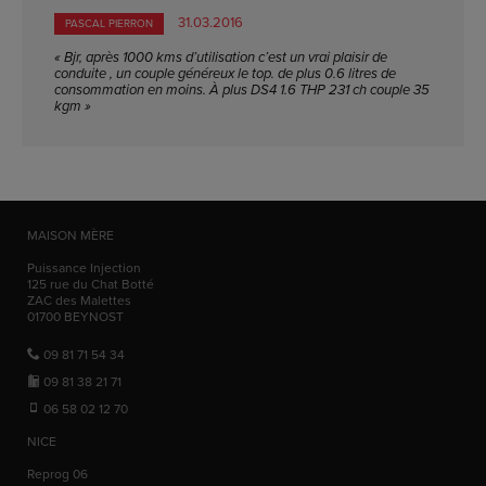
31.03.2016
PASCAL PIERRON
« Bjr, après 1000 kms d’utilisation c’est un vrai plaisir de
conduite , un couple généreux le top. de plus 0.6 litres de
consommation en moins. À plus DS4 1.6 THP 231 ch couple 35
kgm »
MAISON MÈRE
Puissance Injection
125 rue du Chat Botté
ZAC des Malettes
01700
BEYNOST
09 81 71 54 34
09 81 38 21 71
06 58 02 12 70
NICE
Reprog 06