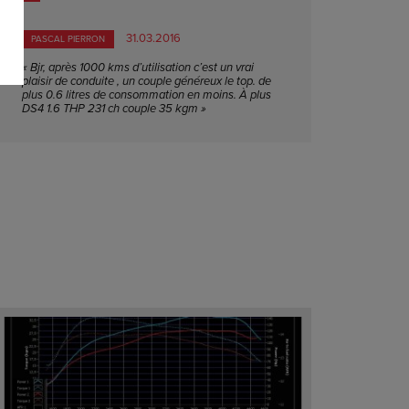
31.03.2016
PASCAL PIERRON
« Bjr, après 1000 kms d’utilisation c’est un vrai
plaisir de conduite , un couple généreux le top. de
plus 0.6 litres de consommation en moins. À plus
DS4 1.6 THP 231 ch couple 35 kgm »
PUISSA
COUPL