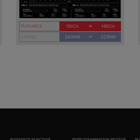
115CH
145CH
PUISSANCE
260NM
323NM
COUPLE
PUISSANCE INJECTION
REPROGRAMMATION MOTEUR
IN