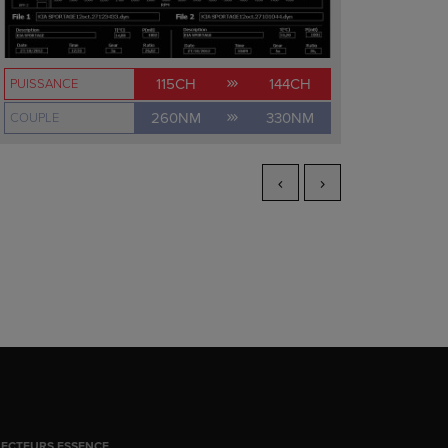
115CH
144CH
PUISSANCE
260NM
330NM
COUPLE
JECTEURS ESSENCE