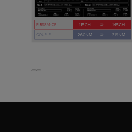
115CH
145CH
PUISSANCE
260NM
319NM
COUPLE