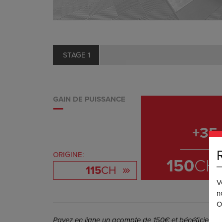
STAGE 1
GAIN DE PUISSANCE
+
35
ORIGINE:
150
CH
115
CH
V
n
O
Payez en ligne un acompte de 150€ et bénéficiez de 