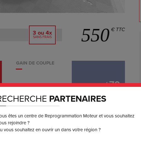
550
€ TTC
3 ou 4x
SANS FRAIS
GAIN DE COUPLE
+
70
RECHERCHE
PARTENAIRES
ORIGINE:
330
NM
260
NM
ous êtes un centre de Reprogrammation Moteur et vous souhaitez
ous rejoindre ?
u vous souhaitez en ouvrir un dans votre région ?
5% de remise sur votre facture.