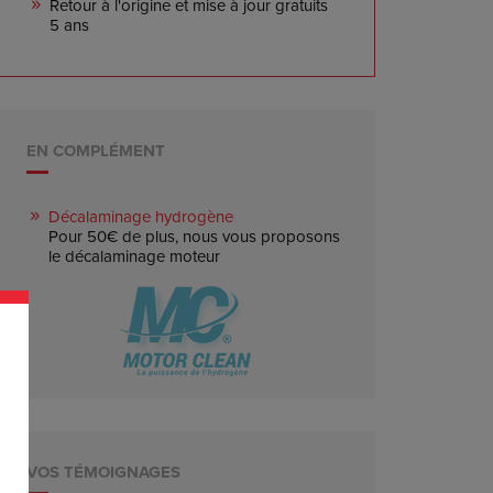
Retour à l'origine et mise à jour gratuits
5 ans
EN COMPLÉMENT
Décalaminage hydrogène
Pour 50€ de plus, nous vous proposons
le décalaminage moteur
VOS TÉMOIGNAGES