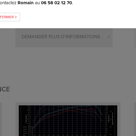
ontactez
Romain
au
06 58 02 12 70
.
r fixer avec vous un rendez-vous selon vos disponibilités.
FERMER
DEMANDER PLUS D’INFORMATIONS
NCE