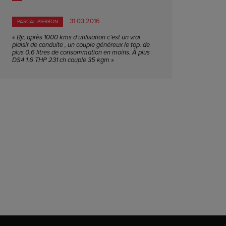
31.03.2016
PASCAL PIERRON
« Bjr, après 1000 kms d’utilisation c’est un vrai
plaisir de conduite , un couple généreux le top. de
plus 0.6 litres de consommation en moins. À plus
DS4 1.6 THP 231 ch couple 35 kgm »