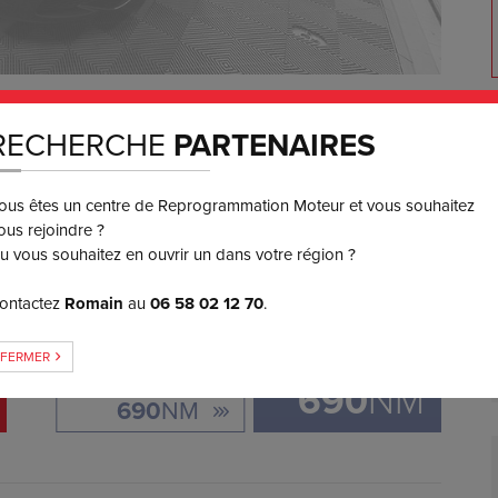
0
€ TTC
RECHERCHE
PARTENAIRES
3 ou 4x
SANS FRAIS
ous êtes un centre de Reprogrammation Moteur et vous souhaitez
ous rejoindre ?
GAIN DE COUPLE
u vous souhaitez en ouvrir un dans votre région ?
ontactez
Romain
au
06 58 02 12 70
.
+
0
FERMER
ORIGINE:
690
NM
690
NM