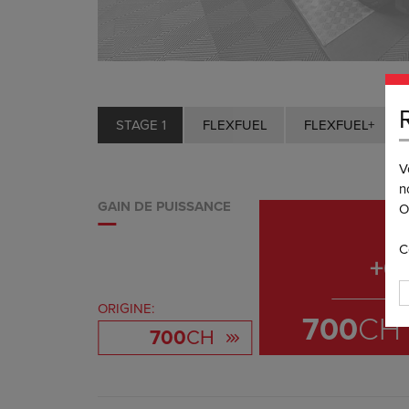
STAGE 1
FLEXFUEL
FLEXFUEL+
V
n
GAIN DE PUISSANCE
O
C
+
0
ORIGINE:
700
CH
700
CH