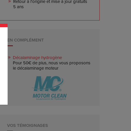
Retour à l'origine et mise à jour gratuits
5 ans
EN COMPLÉMENT
Décalaminage hydrogène
Pour 50€ de plus, nous vous proposons
le décalaminage moteur
VOS TÉMOIGNAGES