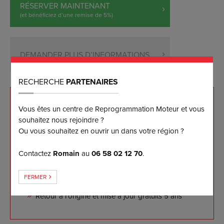
RÉSERVER MAINTENANT
(et bénéficiez d’une remise de 5%)
DEMANDER PLUS D’INFORMATIONS
RECHERCHE
PARTENAIRES
NOS ENGAGEMENTS
Vous êtes un centre de Reprogrammation Moteur et vous
souhaitez nous rejoindre ?
Ou vous souhaitez en ouvrir un dans votre région ?
Reprogrammation sur mesure effectuée sur banc
de puissance
Contactez
Romain
au
06 58 02 12 70
.
Les meilleurs résultats disponibles sur le marché à
ce jour
FERMER
Garantie logicielle 5 ans pour notre client
Retour à l'origine et mise à jour gratuits 5 ans