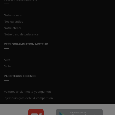
Notre équipe
Nos garanties
Notre atelier
Notre banc de puissance
REPROGRAMMATION MOTEUR
Auto
Moto
INJECTEURS ESSENCE
Voitures anciennes & youngtimers
Injecteurs gros débit & compétition
© Pussance Injection 2026 -
Mentions légales