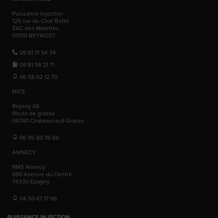
Puissance Injection
125 rue du Chat Botté
ZAC des Malettes
01700
BEYNOST
09 81 71 54 34
09 81 38 21 71
06 58 02 12 70
NICE
Reprog 06
Route de grasse
06740
Chateauneuf-Grasse
06 95 80 78 69
ANNECY
RMS Annecy
690 Avenue du Centre
74330
Epagny
04 50 47 17 06
PUISSANCE INJECTION