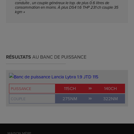
conduite , un couple généreux le top. de plus 0.6 litres de
consommation en moins. À plus DS4 1.6 THP 231 ch couple 35
kgm »
RÉSULTATS
AU BANC DE PUISSANCE
115CH
140CH
PUISSANCE
275NM
322NM
COUPLE
MAISON MÈRE