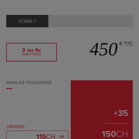
STAGE 1
450
€ TTC
3 ou 4x
SANS FRAIS
GAIN DE PUISSANCE
+
35
ORIGINE:
150
CH
115
CH