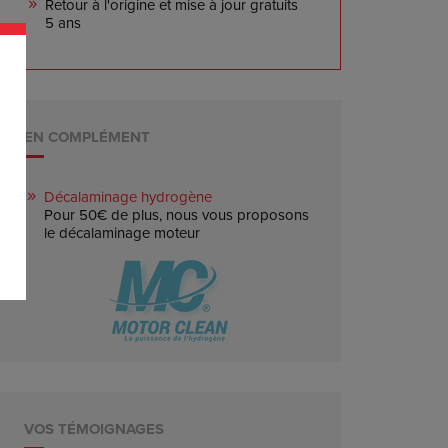
Retour à l'origine et mise à jour gratuits
5 ans
EN COMPLÉMENT
Décalaminage hydrogène
Pour 50€ de plus, nous vous proposons
le décalaminage moteur
VOS TÉMOIGNAGES