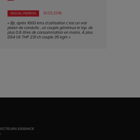
31.03.2016
PASCAL PIERRON
« Bjr, après 1000 kms d’utilisation c’est un vrai
plaisir de conduite , un couple généreux le top. de
plus 0.6 litres de consommation en moins. À plus
DS4 1.6 THP 231 ch couple 35 kgm »
JECTEURS ESSENCE