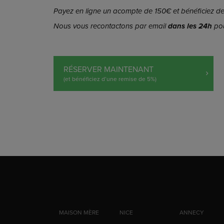
Payez en ligne un acompte de 150€ et bénéficiez de 
Nous vous recontactons par email
dans les 24h
pou
RÉSERVER MAINTENANT
(et bénéficiez d’une remise de 5%)
MAISON MÈRE
NICE
ANNECY