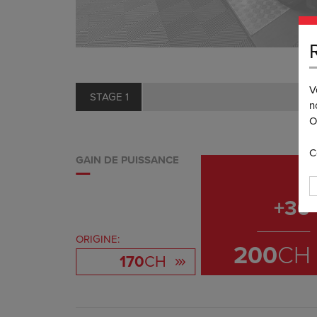
V
STAGE 1
n
O
C
GAIN DE PUISSANCE
+
30
ORIGINE:
200
CH
170
CH