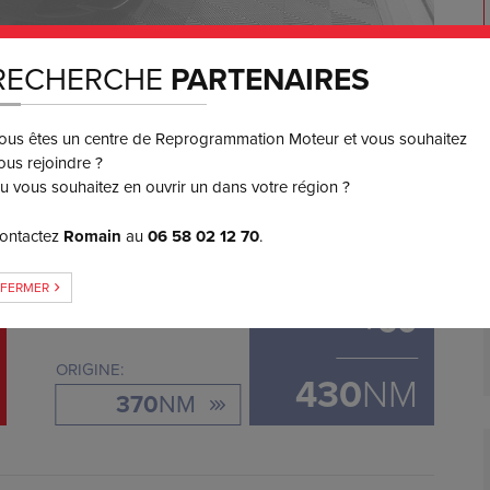
RECHERCHE
PARTENAIRES
550
€ TTC
ous êtes un centre de Reprogrammation Moteur et vous souhaitez
3 ou 4x
SANS FRAIS
ous rejoindre ?
u vous souhaitez en ouvrir un dans votre région ?
ontactez
Romain
au
06 58 02 12 70
.
GAIN DE COUPLE
FERMER
+
60
ORIGINE:
430
NM
370
NM