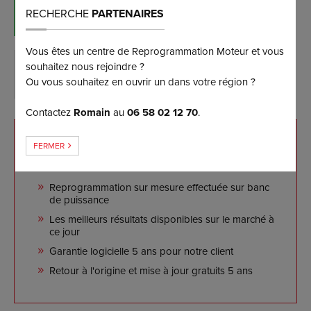
RÉSERVER MAINTENANT
RECHERCHE
PARTENAIRES
(et bénéficiez d’une remise de 5%)
Vous êtes un centre de Reprogrammation Moteur et vous
souhaitez nous rejoindre ?
DEMANDER PLUS D’INFORMATIONS
Ou vous souhaitez en ouvrir un dans votre région ?
Contactez
Romain
au
06 58 02 12 70
.
NOS ENGAGEMENTS
FERMER
Reprogrammation sur mesure effectuée sur banc
de puissance
Les meilleurs résultats disponibles sur le marché à
ce jour
Garantie logicielle 5 ans pour notre client
Retour à l'origine et mise à jour gratuits 5 ans