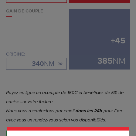
GAIN DE COUPLE
+
45
ORIGINE:
385
NM
340
NM
Payez en ligne un acompte de 150€ et bénéficiez de 5% de
remise sur votre facture.
Nous vous recontactons par email
dans les 24h
pour fixer
avec vous un rendez-vous selon vos disponibilités.