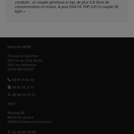
conduite , un couple généreux le top. de plus 0.6 litres de
consommation en moins. À plus DS4 1.6 THP 231 ch couple 35
kgm »
MAISON MÈRE
Puissance Injection
125 rue du Chat Botté
ZAC des Malettes
01700
BEYNOST
09 81 71 54 34
09 81 38 21 71
06 58 02 12 70
NICE
Reprog 06
Route de grasse
06740
Chateauneuf-Grasse
06 95 80 78 69