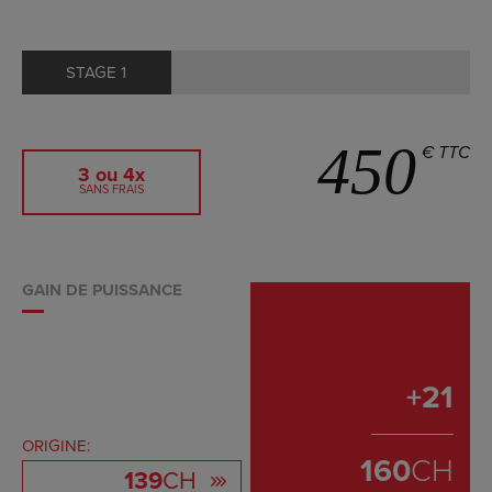
STAGE 1
450
€ TTC
3 ou 4x
SANS FRAIS
GAIN DE PUISSANCE
+
21
ORIGINE:
160
CH
139
CH