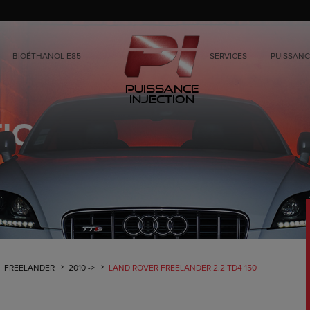
BIOÉTHANOL E85
SERVICES
PUISSANC
Puissance
Injection
FREELANDER
2010 ->
LAND ROVER FREELANDER 2.2 TD4 150