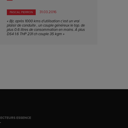
31.03.2016
PASCAL PIERRON
« Bjr, après 1000 kms d’utilisation c’est un vrai
plaisir de conduite , un couple généreux le top. de
plus 0.6 litres de consommation en moins. À plus
DS4 1.6 THP 231 ch couple 35 kgm »
JECTEURS ESSENCE