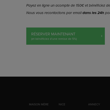
Payez en ligne un acompte de 150€ et bénéficiez de 
Nous vous recontactons par email
dans les 24h
pou
RÉSERVER MAINTENANT
(et bénéficiez d’une remise de 5%)
MAISON MÈRE
NICE
ANNECY