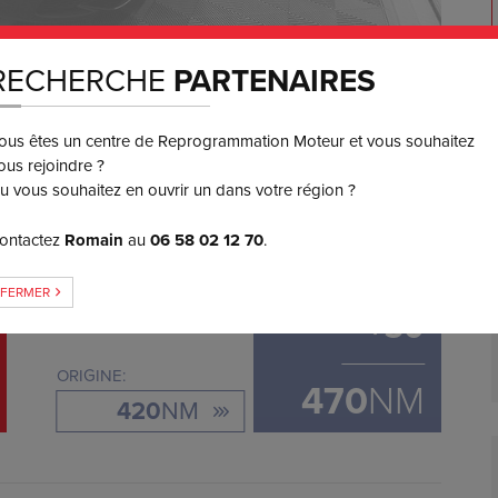
RECHERCHE
PARTENAIRES
650
€ TTC
ous êtes un centre de Reprogrammation Moteur et vous souhaitez
3 ou 4x
SANS FRAIS
ous rejoindre ?
u vous souhaitez en ouvrir un dans votre région ?
ontactez
Romain
au
06 58 02 12 70
.
GAIN DE COUPLE
FERMER
+
50
ORIGINE:
470
NM
420
NM