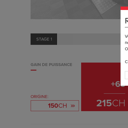
V
STAGE 1
n
O
C
GAIN DE PUISSANCE
+
65
ORIGINE:
215
CH
150
CH