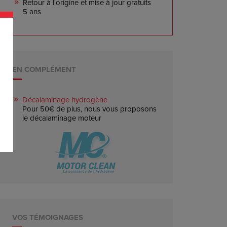
Retour à l'origine et mise à jour gratuits
5 ans
EN COMPLÉMENT
Décalaminage hydrogène
Pour 50€ de plus, nous vous proposons
le décalaminage moteur
VOS TÉMOIGNAGES