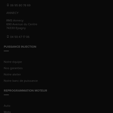
06 95 80 78 69
ANNECY
RMS Annecy
690 Avenue du Centre
74330
Epagny
04 50 47 17 06
PUISSANCE INJECTION
Notre équipe
Nos garanties
Notre atelier
Notre banc de puissance
REPROGRAMMATION MOTEUR
Auto
Moto