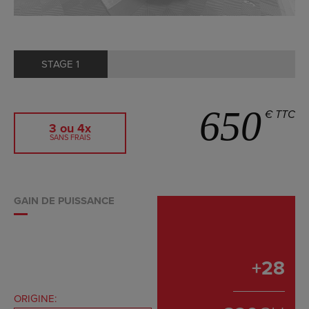
STAGE 1
650
€ TTC
3 ou 4x
SANS FRAIS
GAIN DE PUISSANCE
+
28
ORIGINE: