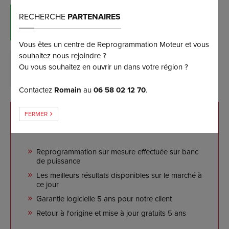
RECHERCHE
PARTENAIRES
RÉSERVER MAINTENANT
(et bénéficiez d’une remise de 5%)
Vous êtes un centre de Reprogrammation Moteur et vous
souhaitez nous rejoindre ?
Ou vous souhaitez en ouvrir un dans votre région ?
DEMANDER PLUS D’INFORMATIONS
Contactez
Romain
au
06 58 02 12 70
.
FERMER
NOS ENGAGEMENTS
Reprogrammation sur mesure effectuée sur banc
de puissance
Les meilleurs résultats disponibles sur le marché à
ce jour
Garantie logicielle 5 ans pour notre client
Retour à l'origine et mise à jour gratuits 5 ans