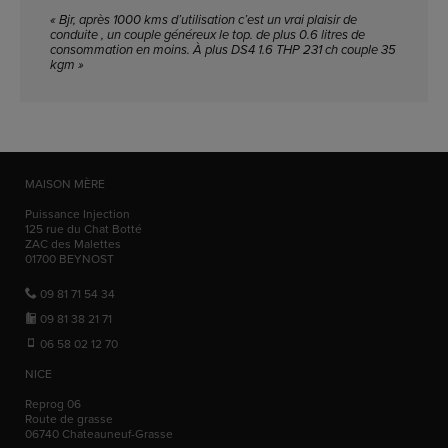
« Bjr, après 1000 kms d’utilisation c’est un vrai plaisir de
conduite , un couple généreux le top. de plus 0.6 litres de
consommation en moins. À plus DS4 1.6 THP 231 ch couple 35
kgm »
MAISON MÈRE
Puissance Injection
125 rue du Chat Botté
ZAC des Malettes
01700
BEYNOST
09 81 71 54 34
09 81 38 21 71
06 58 02 12 70
NICE
Reprog 06
Route de grasse
06740
Chateauneuf-Grasse