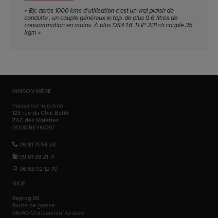
« Bjr, après 1000 kms d’utilisation c’est un vrai plaisir de
conduite , un couple généreux le top. de plus 0.6 litres de
consommation en moins. À plus DS4 1.6 THP 231 ch couple 35
kgm »
MAISON MÈRE
Puissance Injection
125 rue du Chat Botté
ZAC des Malettes
01700
BEYNOST
09 81 71 54 34
09 81 38 21 71
06 58 02 12 70
NICE
Reprog 06
Route de grasse
06740
Chateauneuf-Grasse