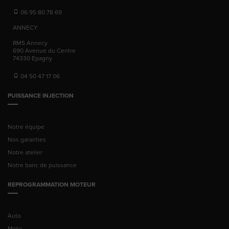
06 95 80 78 69
ANNECY
RMS Annecy
690 Avenue du Centre
74330
Epagny
04 50 47 17 06
PUISSANCE INJECTION
Notre équipe
Nos garanties
Notre atelier
Notre banc de puissance
REPROGRAMMATION MOTEUR
Auto
Moto