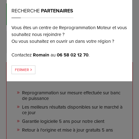
RECHERCHE
PARTENAIRES
RÉSERVER MAINTENANT
(et bénéficiez d’une remise de 5%)
Vous êtes un centre de Reprogrammation Moteur et vous
souhaitez nous rejoindre ?
Ou vous souhaitez en ouvrir un dans votre région ?
DEMANDER PLUS D’INFORMATIONS
Contactez
Romain
au
06 58 02 12 70
.
FERMER
NOS ENGAGEMENTS
Reprogrammation sur mesure effectuée sur banc
de puissance
Les meilleurs résultats disponibles sur le marché à
ce jour
Garantie logicielle 5 ans pour notre client
Retour à l'origine et mise à jour gratuits 5 ans