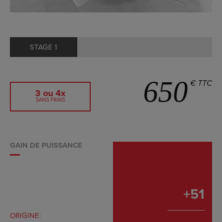
STAGE 1
650
€ TTC
3 ou 4x
SANS FRAIS
GAIN DE PUISSANCE
+
51
ORIGINE: