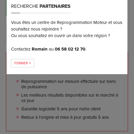
RÉSERVER MAINTENANT
RECHERCHE
PARTENAIRES
(et bénéficiez d’une remise de 5%)
Vous êtes un centre de Reprogrammation Moteur et vous
souhaitez nous rejoindre ?
DEMANDER PLUS D’INFORMATIONS
Ou vous souhaitez en ouvrir un dans votre région ?
Contactez
Romain
au
06 58 02 12 70
.
NOS ENGAGEMENTS
FERMER
Reprogrammation sur mesure effectuée sur banc
de puissance
Les meilleurs résultats disponibles sur le marché à
ce jour
Garantie logicielle 5 ans pour notre client
Retour à l'origine et mise à jour gratuits 5 ans