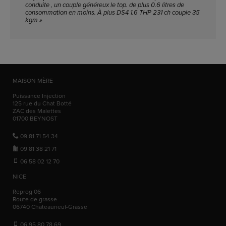
conduite , un couple généreux le top. de plus 0.6 litres de
consommation en moins. À plus DS4 1.6 THP 231 ch couple 35
kgm »
MAISON MÈRE
Puissance Injection
125 rue du Chat Botté
ZAC des Malettes
01700
BEYNOST
09 81 71 54 34
09 81 38 21 71
06 58 02 12 70
NICE
Reprog 06
Route de grasse
06740
Chateauneuf-Grasse
06 95 80 78 69