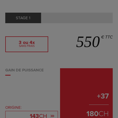
STAGE 1
550
€ TTC
3 ou 4x
SANS FRAIS
GAIN DE PUISSANCE
+
37
ORIGINE:
180
CH
143
CH