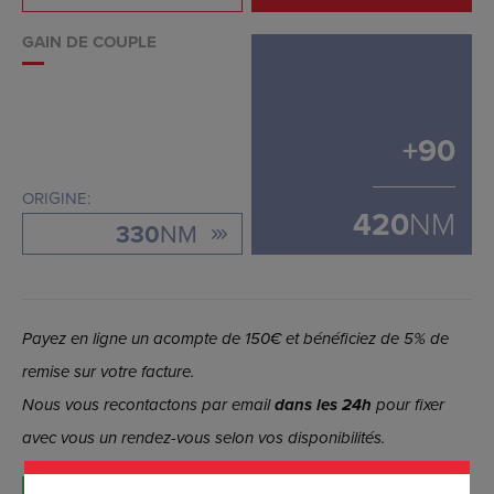
GAIN DE COUPLE
+
90
ORIGINE:
420
NM
330
NM
Payez en ligne un acompte de 150€ et bénéficiez de 5% de
remise sur votre facture.
Nous vous recontactons par email
dans les 24h
pour fixer
avec vous un rendez-vous selon vos disponibilités.