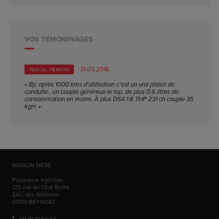
VOS TÉMOIGNAGES
31.03.2016
PASCAL PIERRON
« Bjr, après 1000 kms d’utilisation c’est un vrai plaisir de
conduite , un couple généreux le top. de plus 0.6 litres de
consommation en moins. À plus DS4 1.6 THP 231 ch couple 35
kgm »
MAISON MÈRE
Puissance Injection
125 rue du Chat Botté
ZAC des Malettes
01700
BEYNOST
09 81 71 54 34