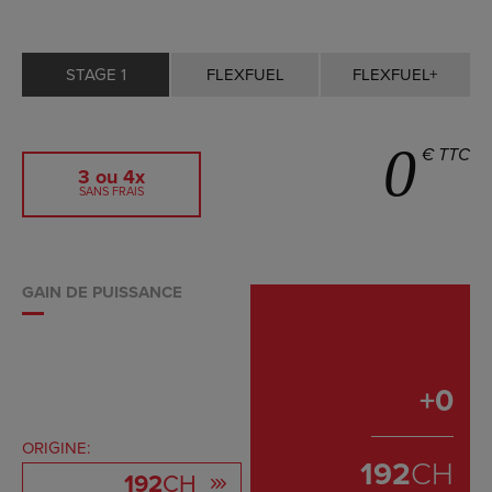
STAGE 1
FLEXFUEL
FLEXFUEL+
0
€ TTC
3 ou 4x
SANS FRAIS
GAIN DE PUISSANCE
+
0
ORIGINE:
192
CH
192
CH