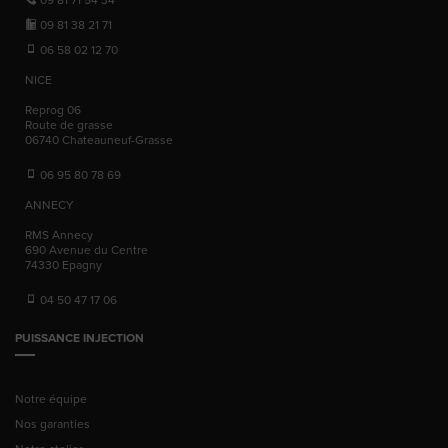
09 81 38 21 71
06 58 02 12 70
NICE
Reprog 06
Route de grasse
06740
Chateauneuf-Grasse
06 95 80 78 69
ANNECY
RMS Annecy
690 Avenue du Centre
74330
Epagny
04 50 47 17 06
PUISSANCE INJECTION
Notre équipe
Nos garanties