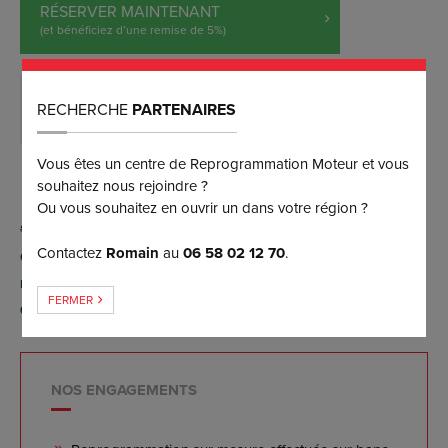
RÉSERVER MAINTENANT
(et bénéficiez d’une remise de 5%)
RECHERCHE
PARTENAIRES
DEMANDER PLUS D’INFORMATIONS
Vous êtes un centre de Reprogrammation Moteur et vous
souhaitez nous rejoindre ?
Ou vous souhaitez en ouvrir un dans votre région ?
Contactez
Romain
au
06 58 02 12 70
.
Conversion possible FlexFuel E85 par reprogrammation
moteur (sans aucun boîtier), contactez-nous pour plus
FERMER
d'informations.
NOS ENGAGEMENTS