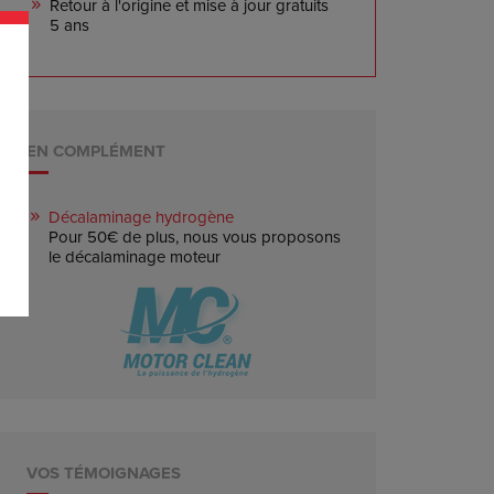
Retour à l'origine et mise à jour gratuits
5 ans
EN COMPLÉMENT
Décalaminage hydrogène
Pour 50€ de plus, nous vous proposons
le décalaminage moteur
VOS TÉMOIGNAGES