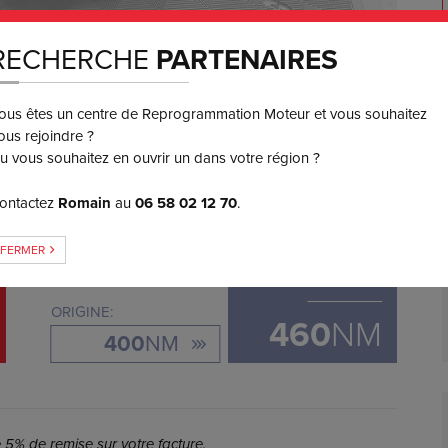
RECHERCHE
PARTENAIRES
550
€ TTC
3 ou 4x
ous êtes un centre de Reprogrammation Moteur et vous souhaitez
SANS FRAIS
ous rejoindre ?
u vous souhaitez en ouvrir un dans votre région ?
GAIN DE COUPLE
ontactez
Romain
au
06 58 02 12 70
.
FERMER
+
60
ORIGINE:
460
NM
400
NM
5% de remise sur votre facture.