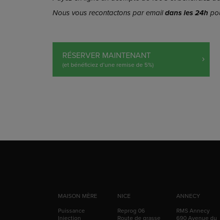
Nous vous recontactons par email
dans les 24h
pou
RÉSERVER MAINTENANT
(et bénéficiez d’une remise de 5%)
MAISON MÈRE
NICE
ANNECY
Puissance
Reprog 06
RMS Annecy
Injection
Route de grasse
690 Avenue du