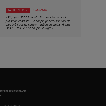
31.03.2016
PASCAL PIERRON
« Bjr, après 1000 kms d’utilisation c’est un vrai
plaisir de conduite , un couple généreux le top. de
plus 0.6 litres de consommation en moins. À plus
DS4 1.6 THP 231 ch couple 35 kgm »
JECTEURS ESSENCE
itures anciennes &