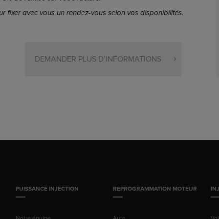
r fixer avec vous un rendez-vous selon vos disponibilités.
DEMANDER PLUS D’INFORMATIONS
PUISSANCE INJECTION
REPROGRAMMATION MOTEUR
IN
Notre équipe
Auto
Vo