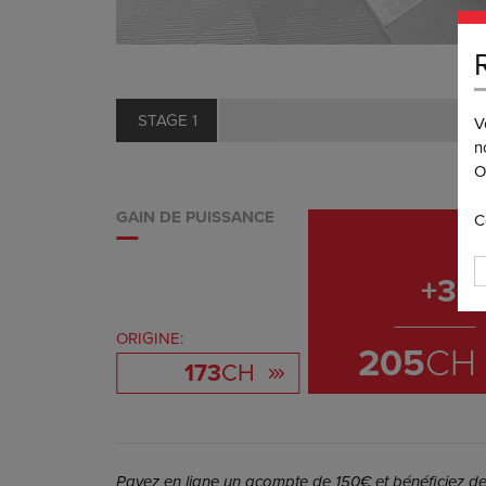
STAGE 1
V
n
O
GAIN DE PUISSANCE
C
+
32
ORIGINE:
205
CH
173
CH
Payez en ligne un acompte de 150€ et bénéficiez de 