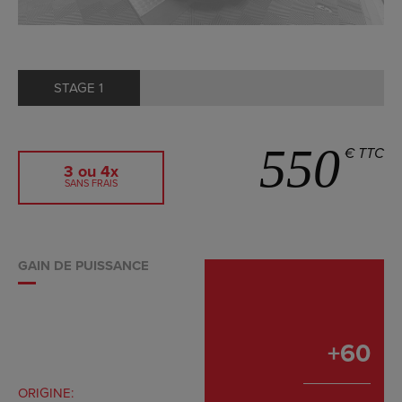
STAGE 1
550
€ TTC
3 ou 4x
SANS FRAIS
GAIN DE PUISSANCE
+
60
ORIGINE: