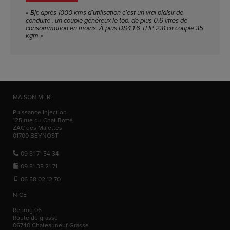
« Bjr, après 1000 kms d’utilisation c’est un vrai plaisir de
conduite , un couple généreux le top. de plus 0.6 litres de
consommation en moins. À plus DS4 1.6 THP 231 ch couple 35
kgm »
MAISON MÈRE
Puissance Injection
125 rue du Chat Botté
ZAC des Malettes
01700
BEYNOST
09 81 71 54 34
09 81 38 21 71
06 58 02 12 70
NICE
Reprog 06
Route de grasse
06740
Chateauneuf-Grasse