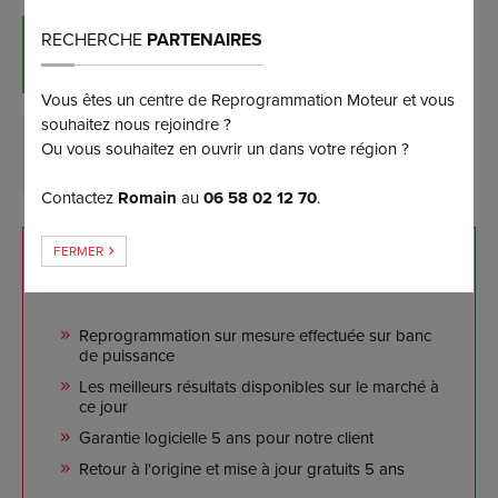
RECHERCHE
PARTENAIRES
RÉSERVER MAINTENANT
(et bénéficiez d’une remise de 5%)
Vous êtes un centre de Reprogrammation Moteur et vous
souhaitez nous rejoindre ?
Ou vous souhaitez en ouvrir un dans votre région ?
DEMANDER PLUS D’INFORMATIONS
Contactez
Romain
au
06 58 02 12 70
.
FERMER
NOS ENGAGEMENTS
Reprogrammation sur mesure effectuée sur banc
de puissance
Les meilleurs résultats disponibles sur le marché à
ce jour
Garantie logicielle 5 ans pour notre client
Retour à l'origine et mise à jour gratuits 5 ans