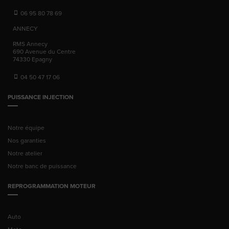
06 95 80 78 69
ANNECY
RMS Annecy
690 Avenue du Centre
74330
Epagny
04 50 47 17 06
PUISSANCE INJECTION
Notre équipe
Nos garanties
Notre atelier
Notre banc de puissance
REPROGRAMMATION MOTEUR
Auto