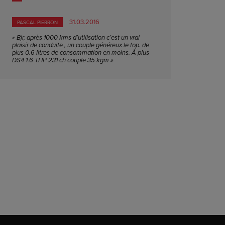
31.03.2016
PASCAL PIERRON
« Bjr, après 1000 kms d’utilisation c’est un vrai
plaisir de conduite , un couple généreux le top. de
plus 0.6 litres de consommation en moins. À plus
DS4 1.6 THP 231 ch couple 35 kgm »