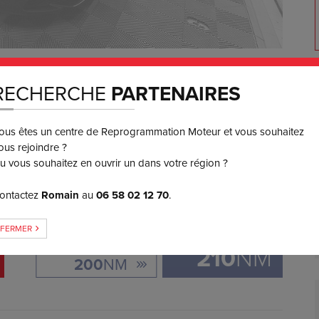
550
€ TTC
RECHERCHE
PARTENAIRES
3 ou 4x
SANS FRAIS
ous êtes un centre de Reprogrammation Moteur et vous souhaitez
ous rejoindre ?
GAIN DE COUPLE
u vous souhaitez en ouvrir un dans votre région ?
ontactez
Romain
au
06 58 02 12 70
.
+
10
FERMER
ORIGINE:
210
NM
200
NM