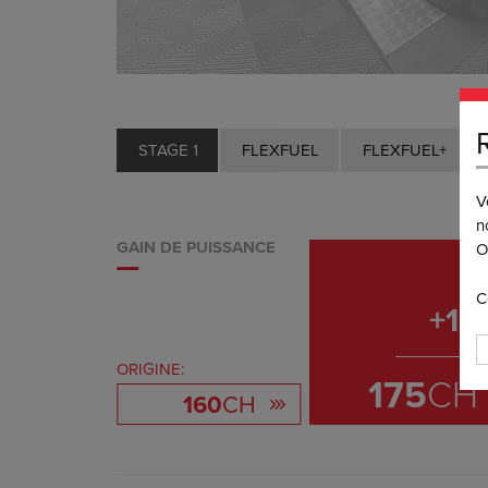
STAGE 1
FLEXFUEL
FLEXFUEL+
V
n
GAIN DE PUISSANCE
O
C
+
15
ORIGINE:
175
CH
160
CH