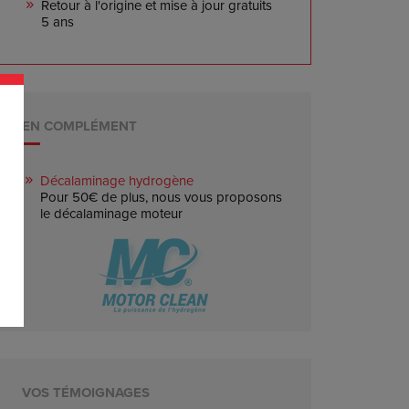
Retour à l'origine et mise à jour gratuits
5 ans
EN COMPLÉMENT
Décalaminage hydrogène
Pour 50€ de plus, nous vous proposons
le décalaminage moteur
VOS TÉMOIGNAGES