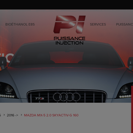
BIOÉTHANOL E85
SERVICES
PUISSANC
Puissance
Injection
5
2016 ->
MAZDA MX-5 2.0 SKYACTIV-G 160