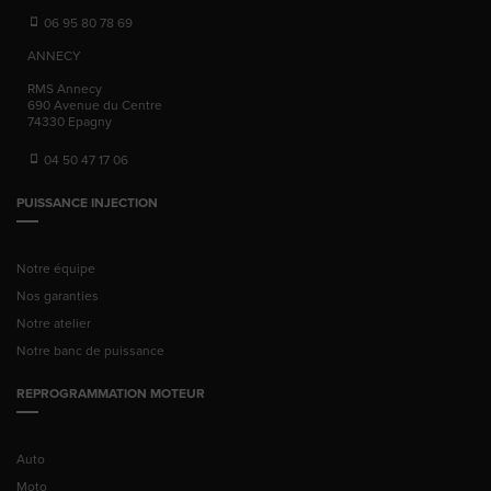
06 95 80 78 69
ANNECY
RMS Annecy
690 Avenue du Centre
74330
Epagny
04 50 47 17 06
PUISSANCE INJECTION
Notre équipe
Nos garanties
Notre atelier
Notre banc de puissance
REPROGRAMMATION MOTEUR
Auto
Moto