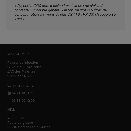
« Bjr, après 1000 kms d’utilisation c’est un vrai plaisir de
conduite , un couple généreux le top. de plus 0.6 litres de
consommation en moins. À plus DS4 1.6 THP 231 ch couple 35
kgm »
MAISON MÈRE
Puissance Injection
125 rue du Chat Botté
ZAC des Malettes
01700
BEYNOST
09 81 71 54 34
09 81 38 21 71
06 58 02 12 70
NICE
Reprog 06
Route de grasse
06740
Chateauneuf-Grasse