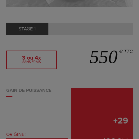
STAGE 1
550
€ TTC
3 ou 4x
SANS FRAIS
GAIN DE PUISSANCE
+
29
ORIGINE: