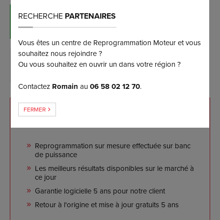
RECHERCHE
PARTENAIRES
RÉSERVER MAINTENANT
(et bénéficiez d’une remise de 5%)
Vous êtes un centre de Reprogrammation Moteur et vous
souhaitez nous rejoindre ?
Ou vous souhaitez en ouvrir un dans votre région ?
DEMANDER PLUS D’INFORMATIONS
Contactez
Romain
au
06 58 02 12 70
.
FERMER
NOS ENGAGEMENTS
Reprogrammation sur mesure effectuée sur banc
de puissance
Les meilleurs résultats disponibles sur le marché à
ce jour
Garantie logicielle 5 ans pour notre client
Retour à l'origine et mise à jour gratuits 5 ans