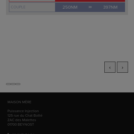
250NM
397NM
COUPLE
MAISON MÈRE
Puissance Injection
125 rue du Chat Botté
ZAC des Malettes
01700
BEYNOST