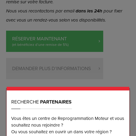
remise sur votre facture.
Nous vous recontactons par email
dans les 24h
pour fixer
avec vous un rendez-vous selon vos disponibilités.
RÉSERVER MAINTENANT
(et bénéficiez d’une remise de 5%)
DEMANDER PLUS D’INFORMATIONS
NOS ENGAGEMENTS
RECHERCHE
PARTENAIRES
Reprogrammation sur mesure effectuée sur banc
Vous êtes un centre de Reprogrammation Moteur et vous
de puissance
souhaitez nous rejoindre ?
Ou vous souhaitez en ouvrir un dans votre région ?
Les meilleurs résultats disponibles sur le marché à