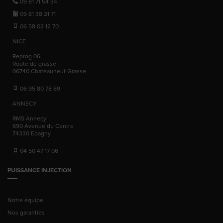
09 81 71 54 34
09 81 38 21 71
06 58 02 12 70
NICE
Reprog 06
Route de grasse
06740
Chateauneuf-Grasse
06 95 80 78 69
ANNECY
RMS Annecy
690 Avenue du Centre
74330
Epagny
04 50 47 17 06
PUISSANCE INJECTION
Notre équipe
Nos garanties