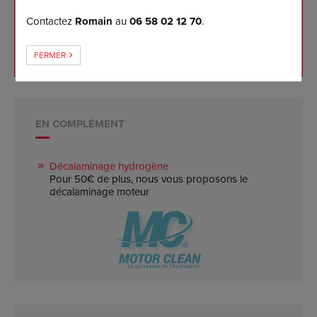
ce jour
Contactez
Romain
au
06 58 02 12 70
.
Garantie logicielle 5 ans pour notre client
Retour à l'origine et mise à jour gratuits 5 ans
FERMER
EN COMPLÉMENT
Décalaminage hydrogène
Pour 50€ de plus, nous vous proposons le
décalaminage moteur