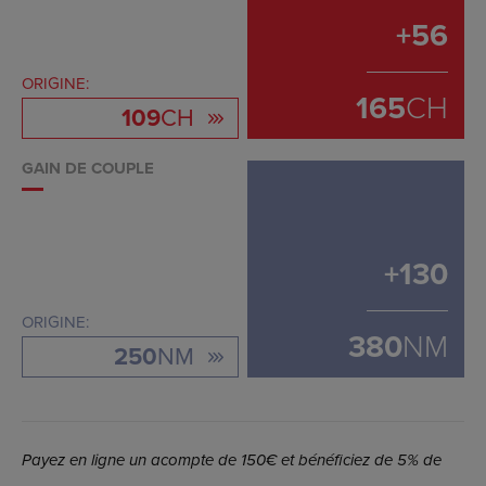
+
56
ORIGINE:
165
CH
109
CH
GAIN DE COUPLE
+
130
ORIGINE:
380
NM
250
NM
Payez en ligne un acompte de 150€ et bénéficiez de 5% de