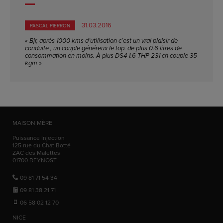
31.03.2016
PASCAL PIERRON
« Bjr, après 1000 kms d’utilisation c’est un vrai plaisir de
conduite , un couple généreux le top. de plus 0.6 litres de
consommation en moins. À plus DS4 1.6 THP 231 ch couple 35
kgm »
MAISON MÈRE
Puissance Injection
125 rue du Chat Botté
ZAC des Malettes
01700
BEYNOST
09 81 71 54 34
09 81 38 21 71
06 58 02 12 70
NICE