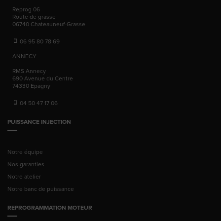
Reprog 06
Route de grasse
06740
Chateauneuf-Grasse
06 95 80 78 69
ANNECY
RMS Annecy
690 Avenue du Centre
74330
Epagny
04 50 47 17 06
PUISSANCE INJECTION
Notre équipe
Nos garanties
Notre atelier
Notre banc de puissance
REPROGRAMMATION MOTEUR