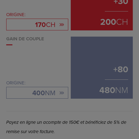
+
30
ORIGINE:
200
CH
170
CH
GAIN DE COUPLE
+
80
ORIGINE:
480
NM
400
NM
Payez en ligne un acompte de 150€ et bénéficiez de 5% de
remise sur votre facture.