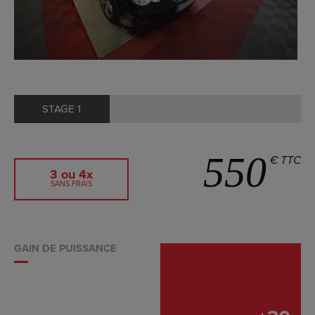
STAGE 1
550
€ TTC
3 ou 4x
SANS FRAIS
GAIN DE PUISSANCE