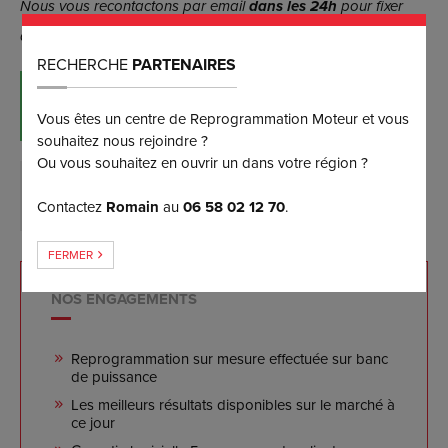
Nous vous recontactons par email
dans les 24h
pour fixer
avec vous un rendez-vous selon vos disponibilités.
RECHERCHE
PARTENAIRES
RÉSERVER MAINTENANT
(et bénéficiez d’une remise de 5%)
Vous êtes un centre de Reprogrammation Moteur et vous
souhaitez nous rejoindre ?
Ou vous souhaitez en ouvrir un dans votre région ?
DEMANDER PLUS D’INFORMATIONS
Contactez
Romain
au
06 58 02 12 70
.
FERMER
NOS ENGAGEMENTS
Reprogrammation sur mesure effectuée sur banc
de puissance
Les meilleurs résultats disponibles sur le marché à
ce jour